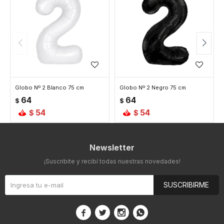
Globo Nº 2 Blanco 75 cm
Globo Nº 2 Negro 75 cm
64
64
$
$
54
54
$
$
Newsletter
¡Suscribite y recibí todas nuestras novedades!
SUSCRIBIRME



