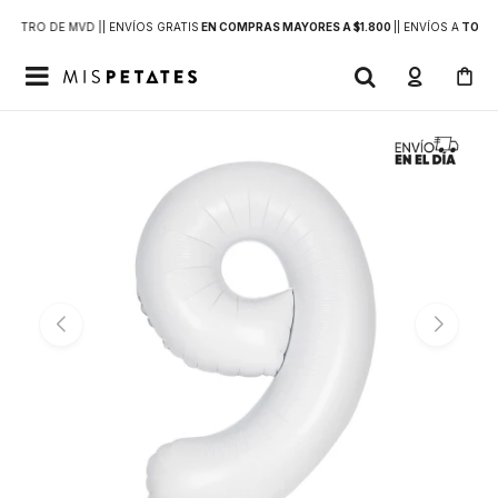
DENTRO DE MVD |
| ENVÍOS GRATIS
EN COMPRAS MAYORES A $1.800
|
| ENVÍOS A
TODO 
