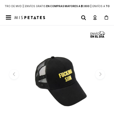
DENTRO DE MVD |
| ENVÍOS GRATIS
EN COMPRAS MAYORES A $1.800
|
| ENVÍOS A
TODO 
