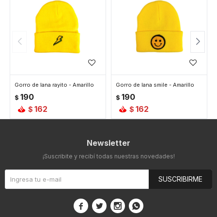
Gorro de lana rayito - Amarillo
Gorro de lana smile - Amarillo
190
190
$
$
162
162
$
$
Newsletter
¡Suscribite y recibí todas nuestras novedades!
SUSCRIBIRME



