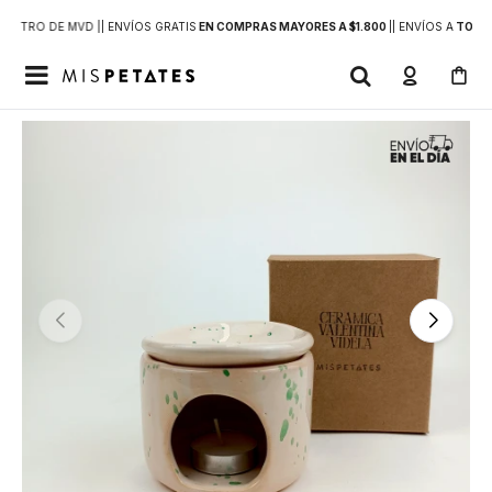
DENTRO DE MVD |
| ENVÍOS GRATIS
EN COMPRAS MAYORES A $1.800
|
| ENVÍOS A
TODO 
