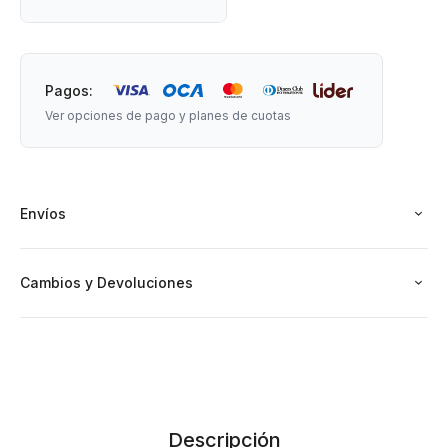
Este petate fue realizado por la ceramista uruguaya Valentina
Videla, en colaboración con Mis Petates.
Pagos:
Producido en Uruguay.
Ver opciones de pago y planes de cuotas
Material: Cerámica.
Envíos
Medidas: 9 cm de diámetro x 8 cm de alto.
Cambios y Devoluciones
Descripción