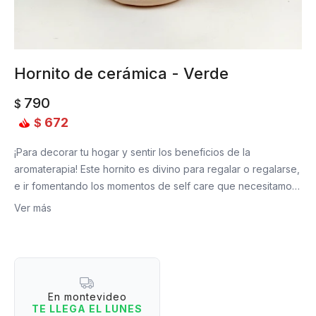
Hornito de cerámica - Verde
790
$
672
$
¡Para decorar tu hogar y sentir los beneficios de la
aromaterapia! Este hornito es divino para regalar o regalarse,
e ir fomentando los momentos de self care que necesitamos
todos los días. Tan solo tenés que colocar una vela
Ver más
encendida en la parte de abajo, un poco de agua en el
cuenco, unas gotas de tu aceite esencial favorito, ¡y voila!
Vas a ver cómo perfuma tus espacios y te da una tranquilidad
tremenda.
En montevideo
TE LLEGA EL LUNES