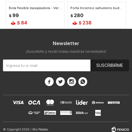
Bola flexible masajeadora - Verde
Porta Incienso sahumerio buda redondo - Verde
99
280
$
$
84
238
$
$
Newsletter
¡Suscribite y recibí todas nuestras novedades!
SUSCRIBIRME




© Copyright 2026 / Mis Petates