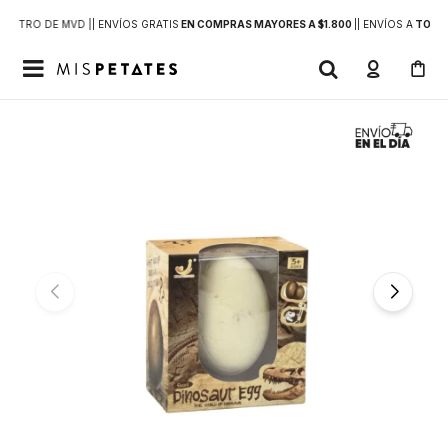
DENTRO DE MVD |
| ENVÍOS GRATIS
EN COMPRAS MAYORES A $1.800
|
| ENVÍOS A
TODO 
