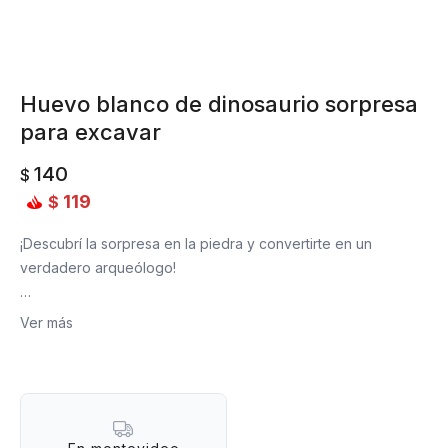
Huevo blanco de dinosaurio sorpresa
para excavar
140
$
119
$
¡Descubrí la sorpresa en la piedra y convertirte en un
verdadero arqueólogo!
Agrégale un poquito de agua y comenzá tu aventura de
Ver más
excavación. Encontrá una magnifico dinosaurio enterrado en
la piedra. ¡Un divertido juego para encontrar el tesoro
escondido!