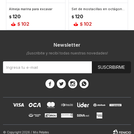
Almeja marina para excavar
Set de mostacillas en octágonos
120
120
$
$
102
102
$
$
Newsletter
¡Suscribite y recibí todas nuestras novedades!
SUSCRIBIRME




© Copyright 2026 / Mis Petates