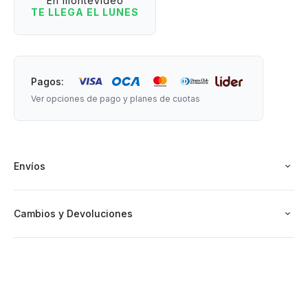
En montevideo
TE LLEGA EL LUNES
Edad recomendada: +3 años.
Medida:
Pagos:
- Huevo: 5 cm de ancho x 7 cm de altura.
Ver opciones de pago y planes de cuotas
- Pico: 9,5 cm de largo.
Incluye: Pico y pincel.
Envíos
Cambios y Devoluciones