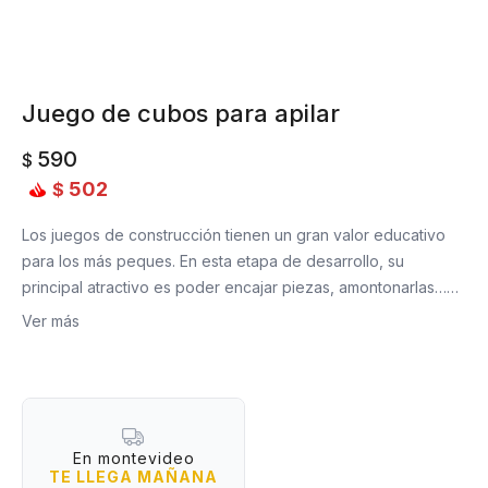
Juego de cubos para apilar
590
$
502
$
Los juegos de construcción tienen un gran valor educativo
para los más peques. En esta etapa de desarrollo, su
principal atractivo es poder encajar piezas, amontonarlas…y
derribarlo todo para empezar otra vez. En este proceso
Ver más
empiezan a investigar el comportamiento de los objetos, a
diferenciarlos por el color y la forma y a relacionarlos. Es el
momento de empezar a observar y manipular. ¡Este petate es
ideal para ell@s!
En montevideo
TE LLEGA MAÑANA