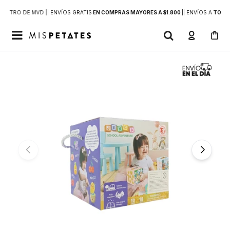
DENTRO DE MVD |
| ENVÍOS GRATIS
EN COMPRAS MAYORES A $1.800
|
| ENVÍOS A
TODO 
