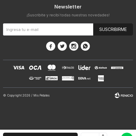
Newsletter
¡Suscribite y recibí todas nuestras novedades!
SUSCRIBIRME




© Copyright 2026 / Mis Petates
+