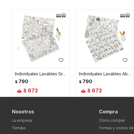
Individuales Lavables Granja + Bajo el mar
Individuales Lavables Abecedario + Frutas y Verduras
790
790
$
$
672
672
$
$
Nosotros
Compra
La empresa
Cómo comprar
Tiendas
Formas y costos de