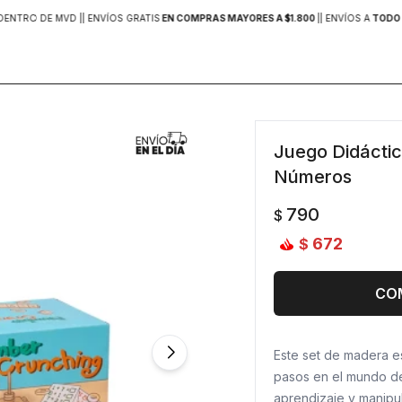
DENTRO DE MVD |
| ENVÍOS GRATIS
EN COMPRAS MAYORES A $1.800
|
| ENVÍOS A
TODO 
Juego Didácti
Números
790
$
672
$
CO
Este set de madera e
pasos en el mundo de
aprendizaje y manipu