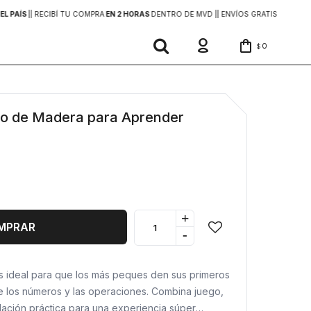
EL PAÍS
|
| RECIBÍ TU COMPRA
EN 2 HORAS
DENTRO DE MVD |
| ENVÍOS GRATIS
EN COMP
0
$
co de Madera para Aprender
+
MPRAR
-
s ideal para que los más peques den sus primeros
 los números y las operaciones. Combina juego,
lación práctica para una experiencia súper