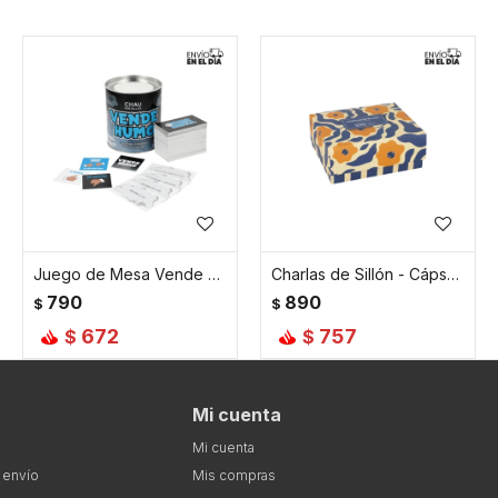
Juego de Mesa Vende Humo
Charlas de Sillón - Cápsula Deco
790
890
$
$
672
757
$
$
Mi cuenta
Mi cuenta
 envío
Mis compras