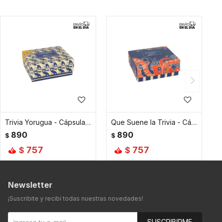
Trivia Yorugua - Cápsula Deco
Que Suene la Trivia - Cápsula Deco
890
890
$
$
757
757
$
$
Newsletter
¡Suscribite y recibí todas nuestras novedades!
SUSCRIBIRME