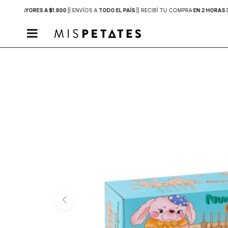
PRAS MAYORES A $1.800
|
| ENVÍOS A
TODO EL PAÍS
|
| RECIBÍ TU COMPRA
EN 2 HORAS
