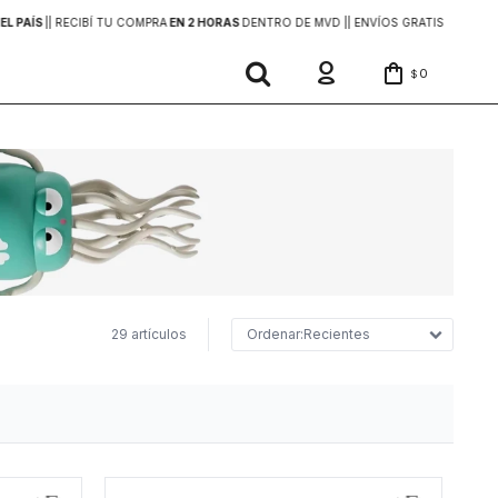
EL PAÍS
|
| RECIBÍ TU COMPRA
EN 2 HORAS
DENTRO DE MVD |
| ENVÍOS GRATIS
EN COMP
0
$
29 artículos
Recientes