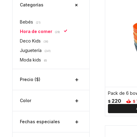
Categorías
Bebés
(21)
Hora de comer
(29)
Deco Kids
(34)
Juguetería
(241)
Moda kids
(6)
Precio
($)
Pack de 6 bow
Color
220
$
$
Fechas especiales