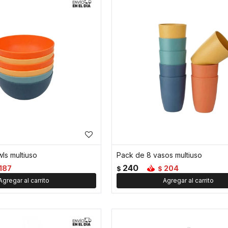
ls multiuso
Pack de 8 vasos multiuso
240
187
204
$
$