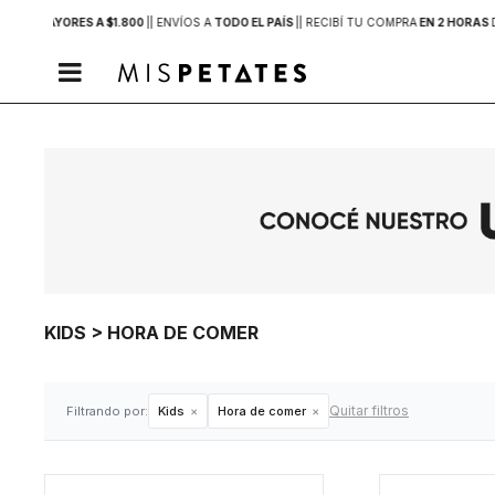
PRAS MAYORES A $1.800
|
| ENVÍOS A
TODO EL PAÍS
|
| RECIBÍ TU COMPRA
EN 2 HORAS

KIDS > HORA DE COMER
Quitar filtros
Filtrando por:
Kids
Hora de comer