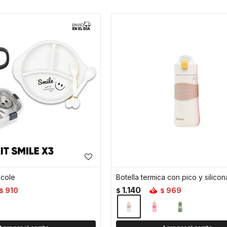
 cole
1.140
910
969
$
$
$