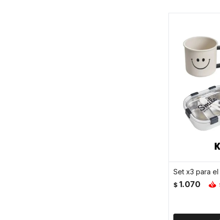
Set x3 para el
1.070
$