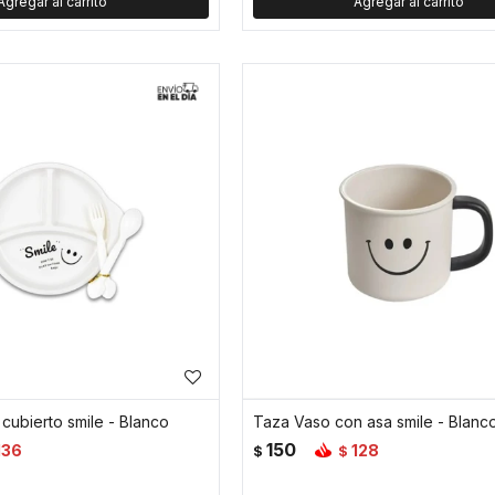
 cubierto smile - Blanco
Taza Vaso con asa smile - Blanc
150
136
128
$
$