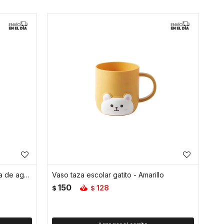
Botella termica con pico y silicona de agarre - Blanco
Vaso taza escolar gatito - Amarillo
150
128
$
$