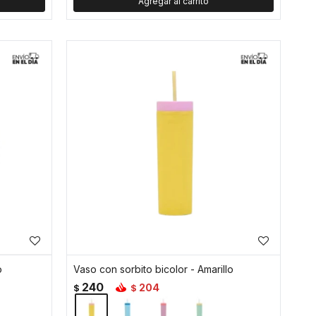
o
Vaso con sorbito bicolor - Amarillo
240
204
$
$