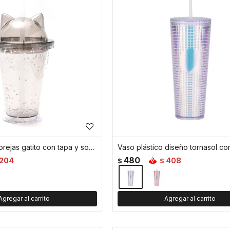
Vaso plástico orejas gatito con tapa y sorbete – 350ml - Gris
480
204
408
$
$