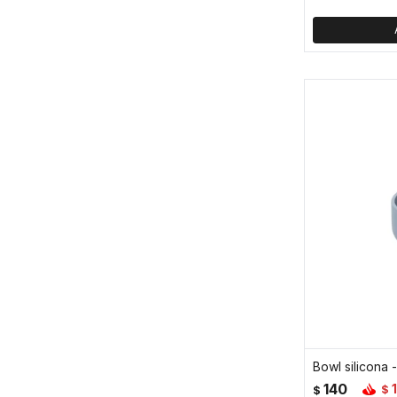
Bowl silicona 
140
$
$