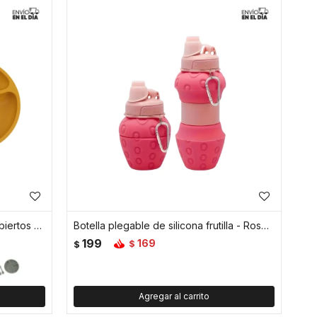
Set de alimentación plato más cubiertos para bebé - Amarillo
Botella plegable de silicona frutilla - Rosado
199
169
$
$