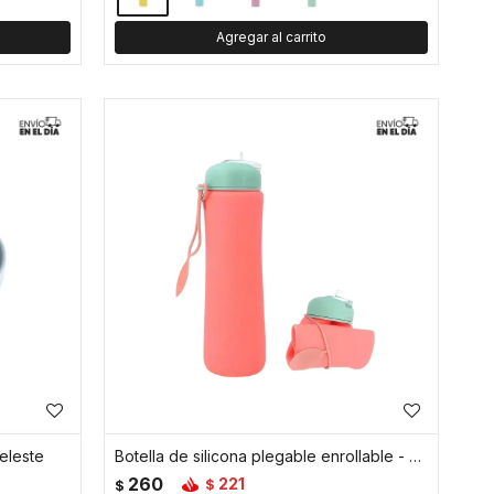
eleste
Botella de silicona plegable enrollable - Coral
260
221
$
$