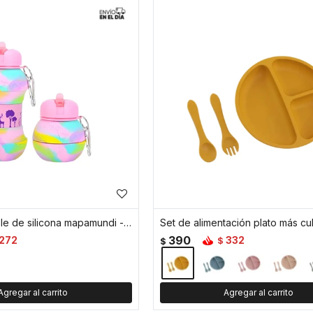
Botella plegable de silicona mapamundi - Rosa
390
272
332
$
$