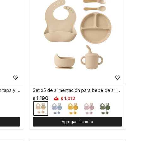
Vaso plástico diseño tornasol con tapa y sorbete – 720ml - Blanco
Set x5 de alimentación para bebé de silicona - Beige
1.190
1.012
$
$