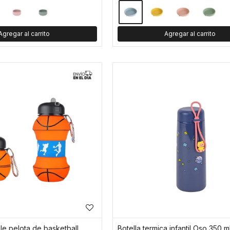
le pelota de basketball
Botella termica infantil Oso 350 ml