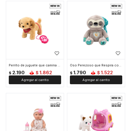
Perrito de juguete que camina con correa - Marron
Oso Perezoso que Respira con Luz y Ruido Blanco
2.190
1.862
1.790
1.522
$
$
$
$