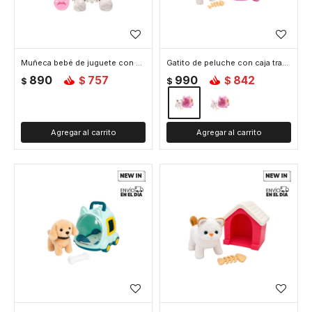
Muñeca bebé de juguete con accesorios - Blanco
Gatito de peluche con caja transportadora - Marron
890
757
990
842
$
$
$
$