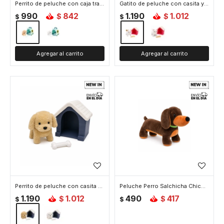
Perrito de peluche con caja transportadora - Beige
Gatito de peluche con casita y accesorios - Marron
990
842
1.190
1.012
$
$
$
$
Perrito de peluche con casita y accesorios - Beige
Peluche Perro Salchicha Chico - Chico
1.190
1.012
490
417
$
$
$
$