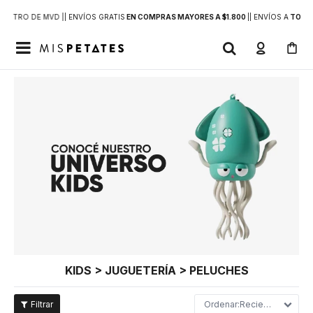
DENTRO DE MVD |
| ENVÍOS GRATIS
EN COMPRAS MAYORES A $1.800
|
| ENVÍOS A
TODO 

KIDS > JUGUETERÍA > PELUCHES
Recientes