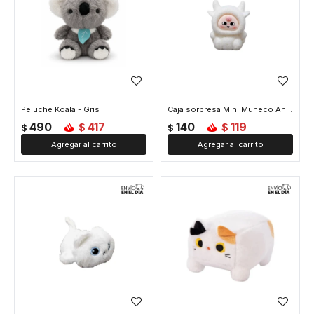
Peluche Koala - Gris
Caja sorpresa Mini Muñeco Animalitos
490
417
140
119
$
$
$
$