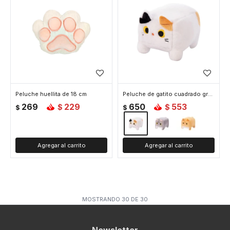
Peluche huellita de 18 cm
Peluche de gatito cuadrado grande - Blanco
269
229
650
553
$
$
$
$
MOSTRANDO
30
DE
30