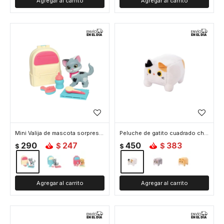
Mini Valija de mascota sorpresa - Beige
Peluche de gatito cuadrado chico - Blanco
290
247
450
383
$
$
$
$