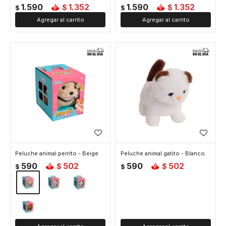
1.590
1.352
1.590
1.352
$
$
$
$
Peluche animal perrito - Beige
Peluche animal gatito - Blanco
590
502
590
502
$
$
$
$