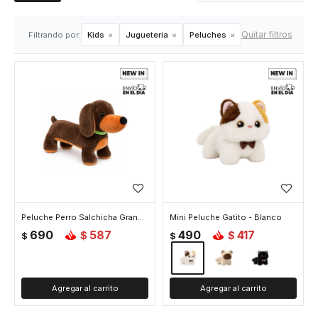
Quitar filtros
Filtrando por:
Kids
Juguetería
Peluches
Peluche Perro Salchicha Grande - Grande
Mini Peluche Gatito - Blanco
690
587
490
417
$
$
$
$