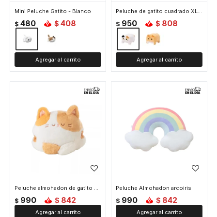
Mini Peluche Gatito - Blanco
Peluche de gatito cuadrado XL - Blanco
480
408
950
808
$
$
$
$
Peluche almohadon de gatito con calentador de manos - Blanco
Peluche Almohadon arcoiris
990
842
990
842
$
$
$
$