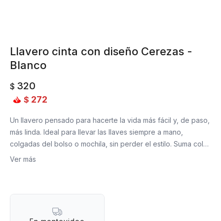
Llavero cinta con diseño Cerezas -
Blanco
320
$
272
$
Un llavero pensado para hacerte la vida más fácil y, de paso,
más linda. Ideal para llevar las llaves siempre a mano,
colgadas del bolso o mochila, sin perder el estilo. Suma color
y buena vibra, mientras que el gancho firme hace que todo
Ver más
quede bien sujeto. Práctico, cómodo y con ese toque
original que transforma lo cotidiano.
¿Qué lo hace tan hermoso?
- Ideal para llevar tus llaves siempre a mano o decorar tus