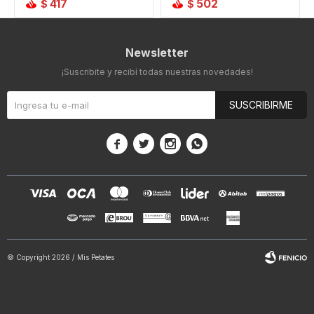
417
502
$
$
Newsletter
¡Suscribite y recibí todas nuestras novedades!
SUSCRIBIRME




© Copyright 2026 / Mis Petates