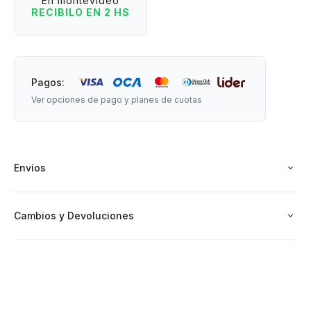
En montevideo
bolsos y mochilas.
RECIBILO EN 2 HS
- Parches bordados con elementos y diseños adorables y
cancheros.
- Mosquetón resistente para enganchar fácil.
- Un accesorio práctico, funcional y que combina con tu
Pagos:
mochila, bolso o outfit diario.
Ver opciones de pago y planes de cuotas
Medidas: 15 cm de largo x 3 cm de ancho.
Envíos
Cambios y Devoluciones