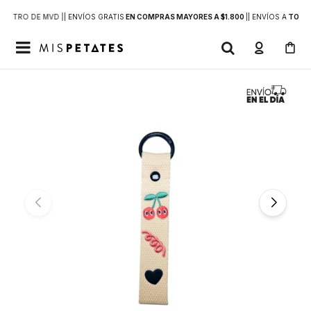
DENTRO DE MVD |
| ENVÍOS GRATIS
EN COMPRAS MAYORES A $1.800
|
| ENVÍOS A
TODO 
