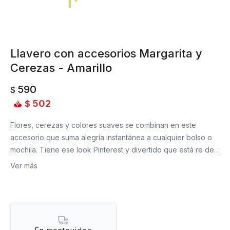
Llavero con accesorios Margarita y
Cerezas - Amarillo
590
$
502
$
Flores, cerezas y colores suaves se combinan en este
accesorio que suma alegría instantánea a cualquier bolso o
mochila. Tiene ese look Pinterest y divertido que está re de
moda y funciona perfecto para quienes aman los detalles
Ver más
lindos, con onda y un poquito de mensaje positivo. Colgalo y
dejá que haga su magia.
¿Qué lo hace tan hermoso?
- Charms con flor sonriente de tela suave y cerezas plush