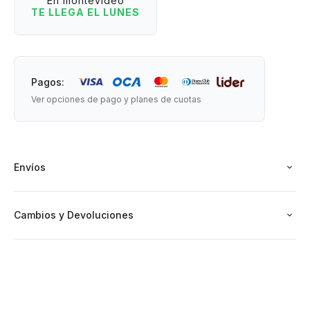
En montevideo
estilo retro.
TE LLEGA EL LUNES
- Combinación de colores vibrantes y alegres que te
levantan el día sin esfuerzo.
- Ideal para personalizar bolsos, mochilas o llaves con ese
estilo buena onda que tanto te gusta.
Pagos:
- Mosqueton metálico para enganchar fácil y no perder nada.
Ver opciones de pago y planes de cuotas
Medidas: 15 cm de largo (aproximadamente).
Envíos
Cambios y Devoluciones