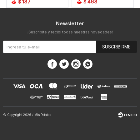
187
468
$
$
Newsletter
¡Suscribite y recibí todas nuestras novedades!
SUSCRIBIRME




© Copyright 2026 / Mis Petates