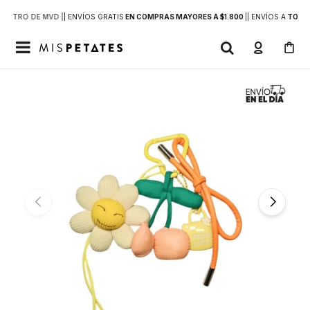
DENTRO DE MVD |
| ENVÍOS GRATIS
EN COMPRAS MAYORES A $1.800
|
| ENVÍOS A
TODO 
