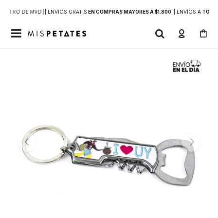
DENTRO DE MVD |
| ENVÍOS GRATIS
EN COMPRAS MAYORES A $1.800
|
| ENVÍOS A
TODO 
