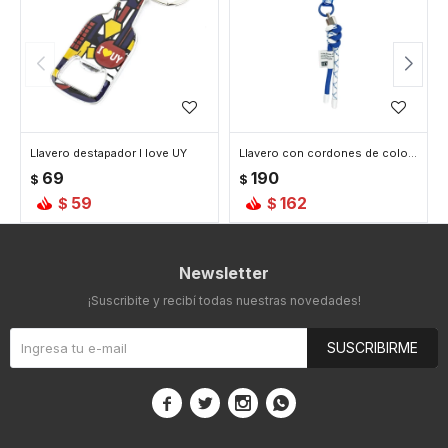
Llavero destapador I love UY
Llavero con cordones de colores - Azul
69
190
$
$
59
162
$
$
Newsletter
¡Suscribite y recibí todas nuestras novedades!
SUSCRIBIRME



