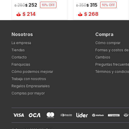
252
315
280
350
$
10
$
10
$
$
214
268
$
$
Nosotros
Compra
La empresa
Cómo comprar
Tiendas
Formas y costos de
Contacto
Cambios
Franquicias
Preguntas frecuent
Cómo podemos mejorar
Términos y condici
Trabaja con nosotros
Regalos Empresariales
Compras por mayor