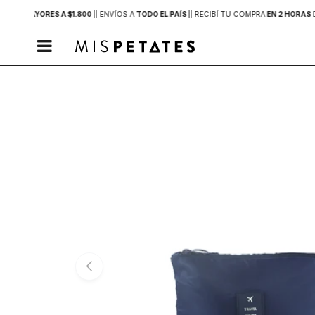
PRAS MAYORES A $1.800
|
| ENVÍOS A
TODO EL PAÍS
|
| RECIBÍ TU COMPRA
EN 2 HORAS
