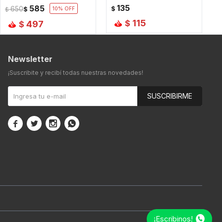
135
585
650
$
$
10
$
115
$
497
$
Newsletter
¡Suscribite y recibí todas nuestras novedades!
SUSCRIBIRME




¡Escribinos!