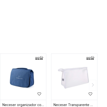
Neceser organizador con reparticiones y colgador - Azul
Neceser Transparente Con Red - Blanco