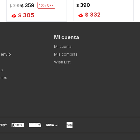
390
359
399
$
$
10
$
332
$
305
$
Mi cuenta
Mi cuenta
 envío
Mis compras
Wish List
es
ones