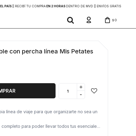
EL PAÍS
|
| RECIBÍ TU COMPRA
EN 2 HORAS
DENTRO DE MVD |
| ENVÍOS GRATIS
EN COMP
0
$
le con percha línea Mis Petates
+
MPRAR
-
ia línea de viaje para que organizarte no sea un
completo para poder llevar todos tus esenciales
. Con distintos compartimientos, bolsillos y sobres