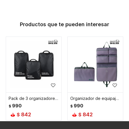
Productos que te pueden interesar
Pack de 3 organizadores de viaje con cierre compresor
Organizador de equipaje plegable con divisiones y asas para viaje - Lila
990
990
$
$
842
842
$
$