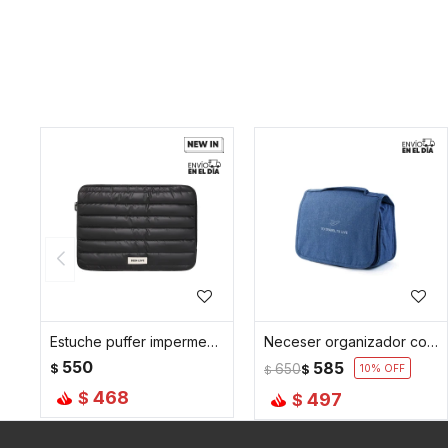
Estuche puffer impermeable para laptop - Negro
Neceser organizador con reparticiones y colgador - Azul
550
585
$
650
$
10
$
468
$
497
$