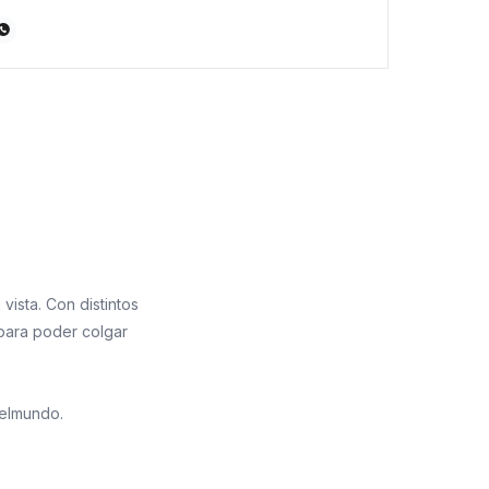

ista. Con distintos
 para poder colgar
relmundo.