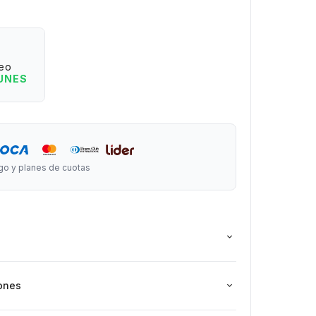
aje. Además, incluye un gancho para poder colgar
sar fácilmente.
 nuevos destinos y generemos experiencias juntos
eo
do.
LUNES
largo x 16,5 cm de ancho x 9 cm de profundidad.
go y planes de cuotas
ones