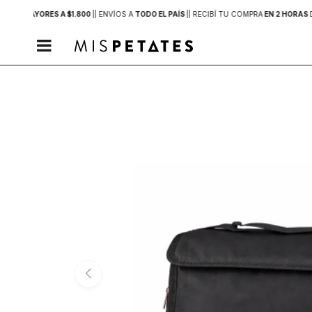
PRAS MAYORES A $1.800
|
| ENVÍOS A
TODO EL PAÍS
|
| RECIBÍ TU COMPRA
EN 2 HORAS
