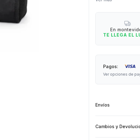
para dividir tu equip
en cualquier lugar y u
Desconectá, disfrutá
En montevid
en #Petatesporelmun
TE LLEGA EL 
Medidas: 22,5 cm de 
Pagos:
Ver opciones de pa
Envíos
Cambios y Devoluci