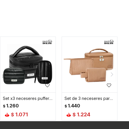
Set x3 neceseres puffer Negro
Set de 3 neceseres para tu viaje marrón
1.260
1.440
$
$
1.071
1.224
$
$