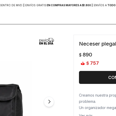
DENTRO DE MVD |
| ENVÍOS GRATIS
EN COMPRAS MAYORES A $1.800
|
| ENVÍOS A
TODO 
Neceser plegab
890
$
757
$
CO
Creamos nuestra prop
problema.
Un organizador mega 
ordenados y a la vista
Ver más