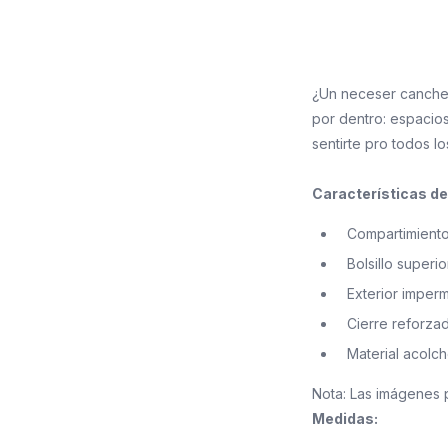
¿Un neceser cancher
por dentro: espacios
sentirte pro todos lo
Características d
Compartimiento
Bolsillo superi
Exterior imperm
Cierre reforzad
Material acolc
Nota: Las imágenes 
Medidas: