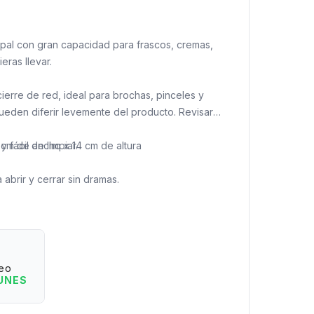
ipal con gran capacidad para frascos, cremas,
eras llevar.
cierre de red, ideal para brochas, pinceles y
ueden diferir levemente del producto. Revisar
 fácil de limpiar.
 cm de ancho x 14 cm de altura
 abrir y cerrar sin dramas.
 y súper en tendencia.
eo
LUNES