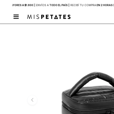
PRAS MAYORES A $1.800
|
| ENVÍOS A
TODO EL PAÍS
|
| RECIBÍ TU COMPRA
EN 2 HORAS
