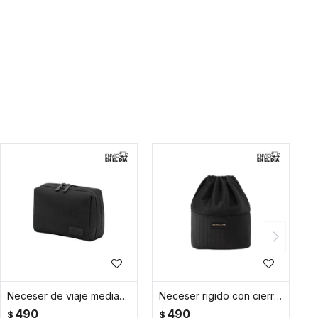
Neceser de viaje mediano – 20x15x8cm - Negro
Neceser rigido con cierre ajustable Velvet BLove - Negro
490
490
$
$