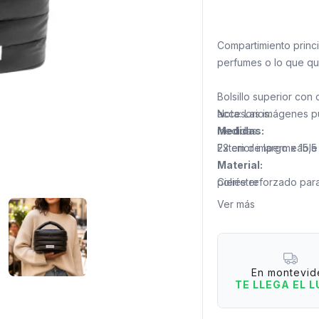
Compartimiento princ
perfumes o lo que qui
Bolsillo superior con 
accesorios.
Nota: Las imágenes p
medidas.
Medidas:
Exterior impermeable y
23 cm de largo x 15,5
Material:
Cierre reforzado para
poliéster
Ver más
Material acolchonado
En montevid
TE LLEGA EL 