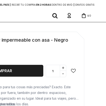
EL PAÍS
|
| RECIBÍ TU COMPRA
EN 2 HORAS
DENTRO DE MVD |
| ENVÍOS GRATIS
EN COMP
0
$
r impermeable con asa - Negro
+
MPRAR
-
 para tus cosas más preciadas? Exacto. Este
a por fuera, también por dentro: espacioso,
rganizado en su lugar. Ideal para tus viajes, pero
pro todos los días.
stacadas: