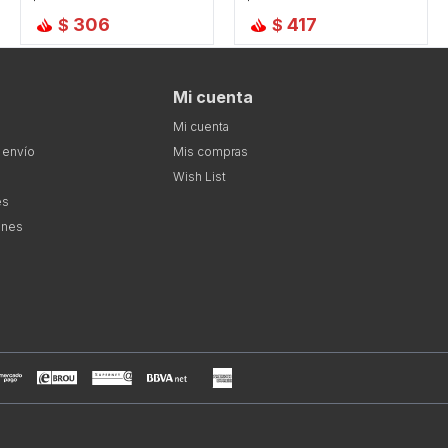
306
417
$
$
Mi cuenta
Mi cuenta
 envío
Mis compras
Wish List
es
ones