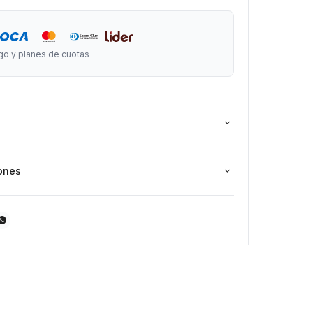
go y planes de cuotas
ones
