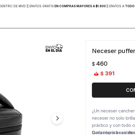
DENTRO DE MVD |
| ENVÍOS GRATIS
EN COMPRAS MAYORES A $1.800
|
| ENVÍOS A
TODO 
Neceser puffe
460
$
391
$
CO
¿Un neceser canchero
neceser no solo brill
práctico y con todo o
también para sentirte 
Características de