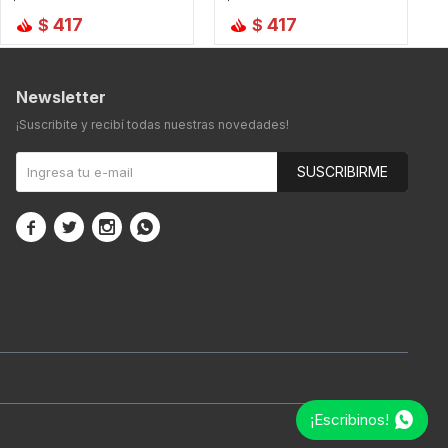
417
417
$
$
Newsletter
¡Suscribite y recibí todas nuestras novedades!
SUSCRIBIRME




¡Escribinos!