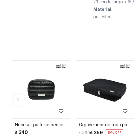
23 cm de largo x 15,
Material:
poliéster
Neceser puffer impermeable chico - Negro
Organizador de ropa para viaje grande - Negro
340
359
$
399
$
10
$