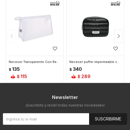
Neceser Transparente Con Red - Blanco
Neceser puffer impermeable chico - Negro
135
340
$
$
115
289
$
$
Newsletter
¡Suscribite y recibí todas nuestras novedades!
SUSCRIBIRME