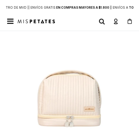
DENTRO DE MVD |
| ENVÍOS GRATIS
EN COMPRAS MAYORES A $1.800
|
| ENVÍOS A
TODO 
