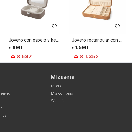
Joyero con espejo y hebilla - Chico 15x10x5cm - Marron
Joyero rectangular con hebilla - Grande 25x16x6cm - Marron
690
1.590
$
$
587
1.352
$
$
Mi cuenta
Mi cuenta
 envío
Mis compras
Wish List
es
ones