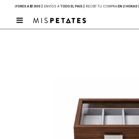
PRAS MAYORES A $1.800
|
| ENVÍOS A
TODO EL PAÍS
|
| RECIBÍ TU COMPRA
EN 2 HORAS
