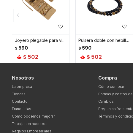
Joyero plegable para viaje gamuza - 10 x 24 cm - Marron
Pulsera doble con hebilla - Marrón
590
590
$
$
502
502
$
$
Nosotros
Compra
La empresa
Cómo comprar
Tiendas
Formas y costos de
Contacto
Cambios
Franquicias
Preguntas frecuent
Cómo podemos mejorar
Términos y condici
Trabaja con nosotros
Regalos Empresariales