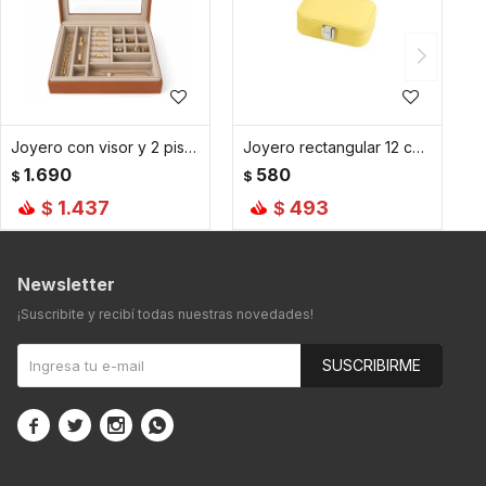
Joyero con visor y 2 pisos - 23x19x9cm - Marron
Joyero rectangular 12 cm x 7 cm x 4 cm - Amarillo
1.690
580
$
$
1.437
493
$
$
Newsletter
¡Suscribite y recibí todas nuestras novedades!
SUSCRIBIRME



