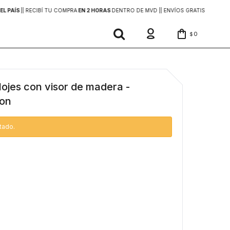
EL PAÍS
|
| RECIBÍ TU COMPRA
EN 2 HORAS
DENTRO DE MVD |
| ENVÍOS GRATIS
EN COMP
0
$
lojes con visor de madera -
ron
tado.