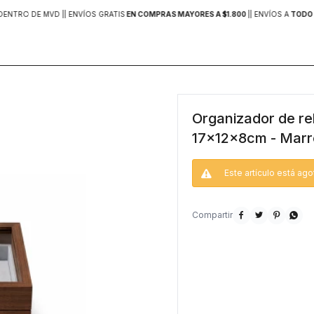
DENTRO DE MVD |
| ENVÍOS GRATIS
EN COMPRAS MAYORES A $1.800
|
| ENVÍOS A
TODO 
Organizador de re
17x12x8cm - Mar
Este artículo está ago



