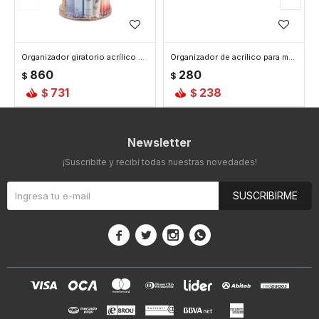
Organizador giratorio acrílico de cosméticos 22*22*26 - Transparente
Organizador de acrílico para maquillaje 17 x 6 x 6,5 cm
860
280
$
$
731
238
$
$
Newsletter
¡Suscribite y recibí todas nuestras novedades!
SUSCRIBIRME



