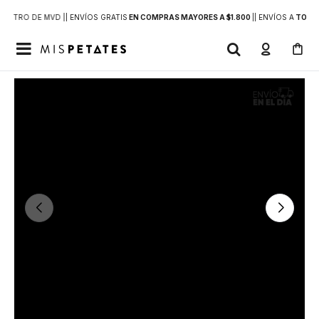
DENTRO DE MVD |
| ENVÍOS GRATIS
EN COMPRAS MAYORES A $1.800
|
| ENVÍOS A
TODO 
