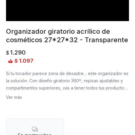
Organizador giratorio acrílico de
cosméticos 27*27*32 - Transparente
1.290
$
1.097
$
Si tu tocador parece zona de desastre… este organizador es
la solución. Con diseño giratorio 360º, repisas ajustables y
compartimentos superiores, vas a tener todos tus productos
a mano (¡y a la vista!). Perfecto para maquillaje, skincare,
Ver más
perfumes y brochas. Y sí, además de práctico, es divino —
como una mini vitrina glam para tus cosas favoritas.
Por qué lo vas a amar:
Gira 360°: accedé a todo con solo un giro