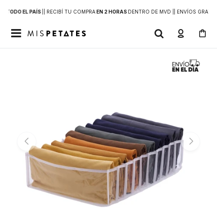
 A
TODO EL PAÍS
|
| RECIBÍ TU COMPRA
EN 2 HORAS
DENTRO DE MVD |
| ENVÍOS GRATIS
