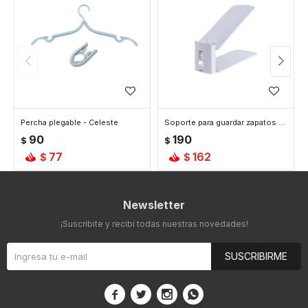
Percha plegable - Celeste
Soporte para guardar zapatos 26 cm x 10 cm - Gris
90
190
$
$
77
162
$
$
Newsletter
¡Suscribite y recibí todas nuestras novedades!
SUSCRIBIRME



