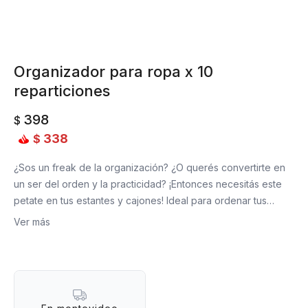
Organizador para ropa x 10
reparticiones
398
$
338
$
¿Sos un freak de la organización? ¿O querés convertirte en
un ser del orden y la practicidad? ¡Entonces necesitás este
petate en tus estantes y cajones! Ideal para ordenar tus
prendas y aprovechar a full el espacio de almacenamiento
Ver más
de tu ropero. No solo te ayuda a mantener todo ordenadito,
sino que es un placer ver todo organizado y a la vista.
Material: plástico
Medidas: 30 x 40 x 10 cm