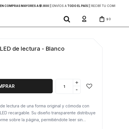
EN COMPRAS MAYORES A $1.800
|
| ENVÍOS A
TODO EL PAÍS
|
| RECIBÍ TU COMPRA
EN 2
0
$
LED de lectura - Blanco
+
MPRAR
-
 de lectura de una forma original y cómoda con
 LED recargable. Su diseño transparente distribuye
orme sobre la página, permitiéndote leer sin
e rodean y reduciendo el cansancio visual en