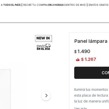
 A
TODO EL PAÍS
|
| RECIBÍ TU COMPRA
EN 2 HORAS
DENTRO DE MVD |
| ENVÍOS GRATIS
Panel lámpara 
1.490
$
1.267
$
CO
Iluminá tus momentos
esta placa de lectura
la luz de manera unif
molestar a quienes t
Ver más