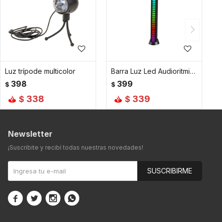
Luz trípode multicolor
Barra Luz Led Audioritmica Rgb Gamer Tiktok
398
399
$
$
338
339
$
$
Newsletter
¡Suscribite y recibí todas nuestras novedades!
SUSCRIBIRME



