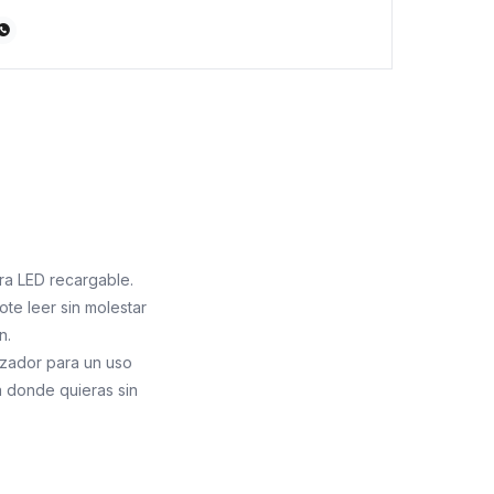

ra LED recargable.
ote leer sin molestar
n.
izador para un uso
a donde quieras sin