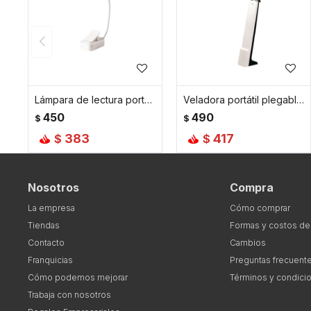
Lámpara de lectura portátil con pinza - Blanco
Veladora portátil plegable para escritorio - Blanco
450
490
$
$
383
417
$
$
Nosotros
Compra
La empresa
Cómo comprar
Tiendas
Formas y costos de
Contacto
Cambios
Franquicias
Preguntas frecuent
Cómo podemos mejorar
Términos y condici
Trabaja con nosotros