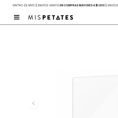
2 HORAS
DENTRO DE MVD |
| ENVÍOS GRATIS
EN COMPRAS MAYORES A $1.800
|
| ENVÍOS
