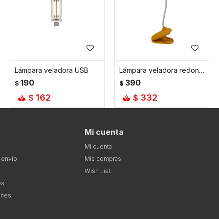
Lámpara veladora USB
Lámpara veladora redonda articulada con base pinza - Amarilla
190
390
$
$
162
332
$
$
Mi cuenta
Mi cuenta
 envío
Mis compras
Wish List
es
ones