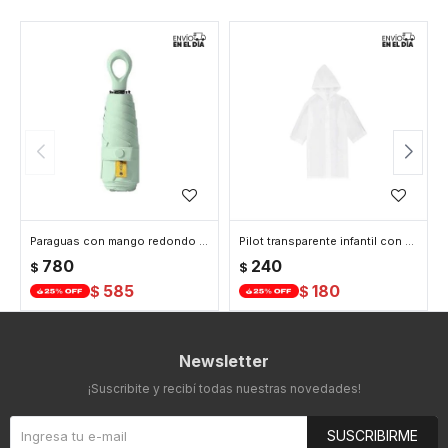
Paraguas con mango redondo - Verde
Pilot transparente infantil con botones
780
240
$
$
585
180
$
$
Newsletter
¡Suscribite y recibí todas nuestras novedades!
SUSCRIBIRME