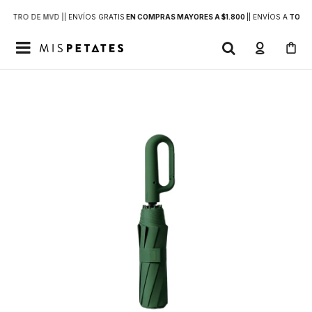
DENTRO DE MVD |
| ENVÍOS GRATIS
EN COMPRAS MAYORES A $1.800
|
| ENVÍOS A
TODO 
