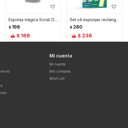
Esponja mágica Scrub Daddy para limpiar polvo
Set x4 esponjas rectangulares Sponge Daddy combinadas
198
280
$
$
168
238
$
$
Mi cuenta
Mi cuenta
 envío
Mis compras
Wish List
es
ones