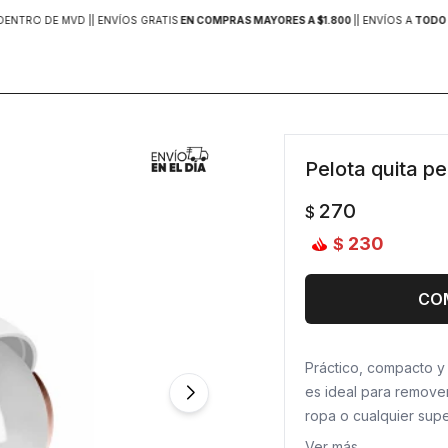
DENTRO DE MVD |
| ENVÍOS GRATIS
EN COMPRAS MAYORES A $1.800
|
| ENVÍOS A
TODO 
Pelota quita p
270
$
230
$
CO
Práctico, compacto y s
es ideal para remover
ropa o cualquier sup
Su diseño reutilizabl
Ver más