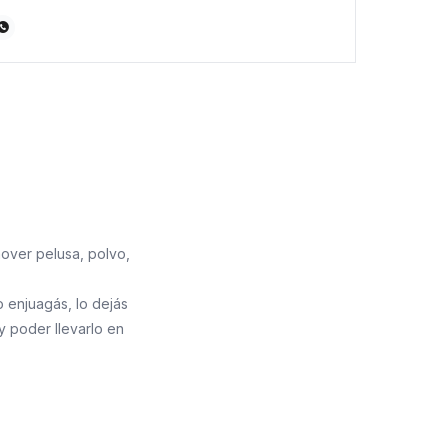

mover pelusa, polvo,
o enjuagás, lo dejás
 poder llevarlo en