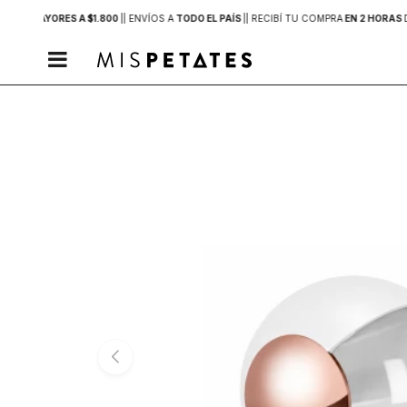
PRAS MAYORES A $1.800
|
| ENVÍOS A
TODO EL PAÍS
|
| RECIBÍ TU COMPRA
EN 2 HORAS
