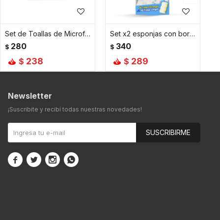
Set de Toallas de Microfibra Absorbentes Multiuso – 2 unidades
Set x2 esponjas con borrador Eraser Daddy
280
340
$
$
238
289
$
$
Newsletter
¡Suscribite y recibí todas nuestras novedades!
SUSCRIBIRME



