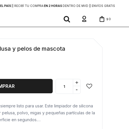
EL PAÍS
|
| RECIBÍ TU COMPRA
EN 2 HORAS
DENTRO DE MVD |
| ENVÍOS GRATIS
EN COMP
0
$
elusa y pelos de mascota
+
MPRAR
-
iempre listo para usar. Este limpiador de silicona
 pelusa, polvo, migas y pequeñas partículas de la
erficie en segundos.
e y lavable lo hace una opción simple y funcional