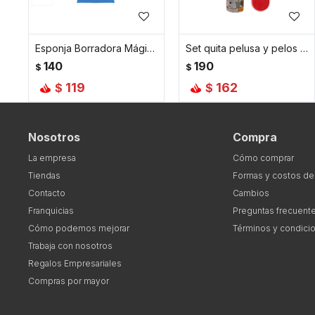
Esponja Borradora Mágica Eraser Daddy de Scrub Daddy - Línea Essentials
Set quita pelusa y pelos de mascotas
140
190
$
$
119
162
$
$
Nosotros
Compra
La empresa
Cómo comprar
Tiendas
Formas y costos de
Contacto
Cambios
Franquicias
Preguntas frecuent
Cómo podemos mejorar
Términos y condici
Trabaja con nosotros
Regalos Empresariales
Compras por mayor