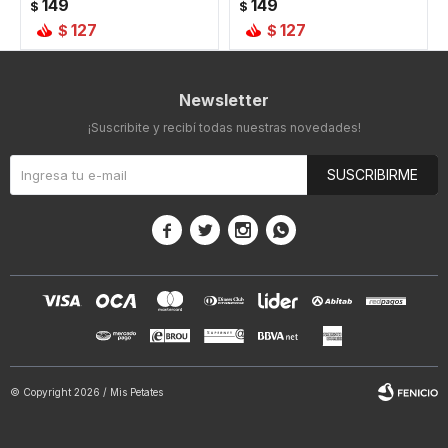
149
149
$
$
127
127
$
$
Newsletter
¡Suscribite y recibí todas nuestras novedades!
SUSCRIBIRME




© Copyright 2026 / Mis Petates