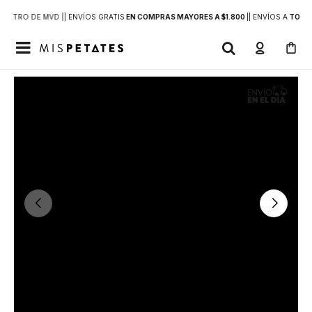
DENTRO DE MVD |
| ENVÍOS GRATIS
EN COMPRAS MAYORES A $1.800
|
| ENVÍOS A
TODO 
