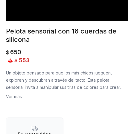
Pelota sensorial con 16 cuerdas de
silicona
650
$
553
$
Un objeto pensado para que los más chicos jueguen,
exploren y descubran a través del tacto. Esta pelota
sensorial invita a manipular sus tiras de colores para crear
formas e intersecciones nuevas cada vez, ayudando a
Ver más
estimular los sentidos mientras se divierten. Ideal para
acompañar el desarrollo sensorial y la motricidad fina de
forma lúdica y entretenida.
Razones para regalar una: