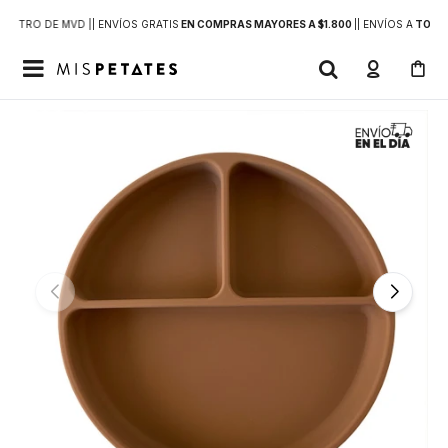
DENTRO DE MVD |
| ENVÍOS GRATIS
EN COMPRAS MAYORES A $1.800
|
| ENVÍOS A
TODO 
