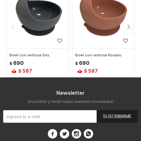
Bowl con ventosa Gris
Bowl con ventosa Rosado
690
690
$
$
587
587
$
$
Newsletter
¡Suscribite y recibí todas nuestras novedades!
SUSCRIBIRME



