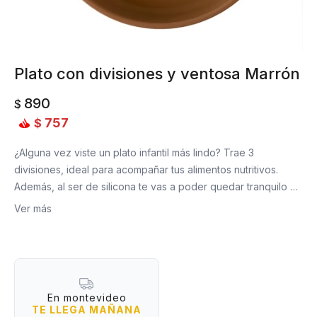
Plato con divisiones y ventosa Marrón
890
$
757
$
¿Alguna vez viste un plato infantil más lindo? Trae 3
divisiones, ideal para acompañar tus alimentos nutritivos.
Además, al ser de silicona te vas a poder quedar tranquilo de
que tu peque no corra ningún riesgo manipulándolo. Y, por si
Ver más
fuera poco, trae una ventosa con función de succión para
evitar que se mueva bruscamente. Libre de BPA y PVC. Apto
para microondas y lavavajillas. Irrompible y resistente al calor.
Material: silicona de grado alimenticio
Medidas: 20,5 cm de diámetro
En montevideo
TE LLEGA MAÑANA