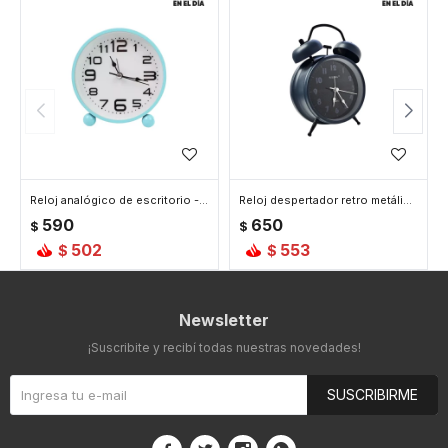
Reloj analógico de escritorio - Celeste
Reloj despertador retro metálico con doble campana 10*17 - Azul
590
650
$
$
502
553
$
$
Newsletter
¡Suscribite y recibí todas nuestras novedades!
SUSCRIBIRME