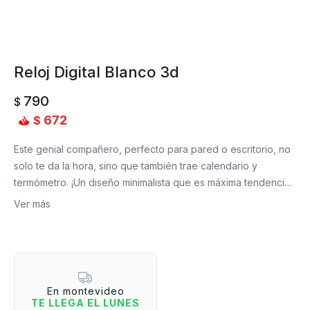
Reloj Digital Blanco 3d
790
$
672
$
Este genial compañero, perfecto para pared o escritorio, no
solo te da la hora, sino que también trae calendario y
termómetro. ¡Un diseño minimalista que es máxima tendencia!
¡Es hora de despertar con actitud y un toque de diversión!
Ver más
Medidas: 22 cm de largo x 8 cm de alto x 2 cm de ancho.
En montevideo
Incluye: Cable usb + pila + manual de instrucciones.
TE LLEGA EL LUNES