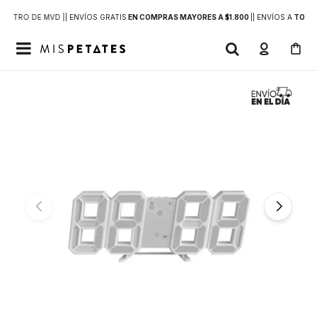
DENTRO DE MVD |
| ENVÍOS GRATIS
EN COMPRAS MAYORES A $1.800
|
| ENVÍOS A
TODO 
