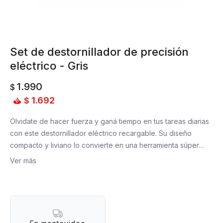
Set de destornillador de precisión
eléctrico - Gris
1.990
$
1.692
$
Olvidate de hacer fuerza y ganá tiempo en tus tareas diarias
con este destornillador eléctrico recargable. Su diseño
compacto y liviano lo convierte en una herramienta súper
práctica.
Ver más
Gracias a su batería recargable mediante USB, podés llevarlo
a cualquier parte y tenerlo siempre listo para usar. Además,
incluye 10 puntas intercambiables para adaptarse a
diferentes tipos de tornillos y necesidades.