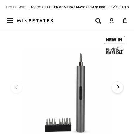
DENTRO DE MVD |
| ENVÍOS GRATIS
EN COMPRAS MAYORES A $1.800
|
| ENVÍOS A
TODO 
