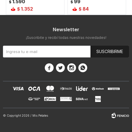
1.590
99
$
$
1.352
84
$
$
Newsletter
¡Suscribite y recibí todas nuestras novedades!
SUSCRIBIRME




© Copyright 2026 / Mis Petates