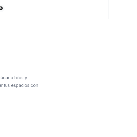

úcar a hilos y
rar tus espacios con