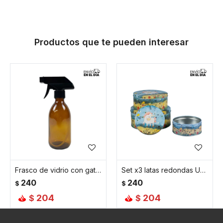
Productos que te pueden interesar
Frasco de vidrio con gatillo 500 Ml Ambar
Set x3 latas redondas Unicornio fondo azul
240
240
$
$
204
204
$
$