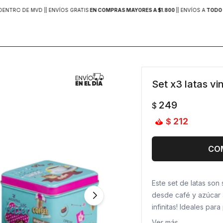
DENTRO DE MVD |
| ENVÍOS GRATIS
EN COMPRAS MAYORES A $1.800
|
| ENVÍOS A
TODO 
Set x3 latas vi
249
$
212
$
CO
Este set de latas son
desde café y azúcar a
infinitas! Ideales par
toque retro gracias a
Ver más