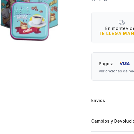
Material: lata
Medidas:
grande: 13,5 (alto) x
mediana: 11,5 (alto) 
En montevid
chica: 10 (alto) x 7 
TE LLEGA MA
Pagos:
Ver opciones de pa
Envíos
Cambios y Devoluci