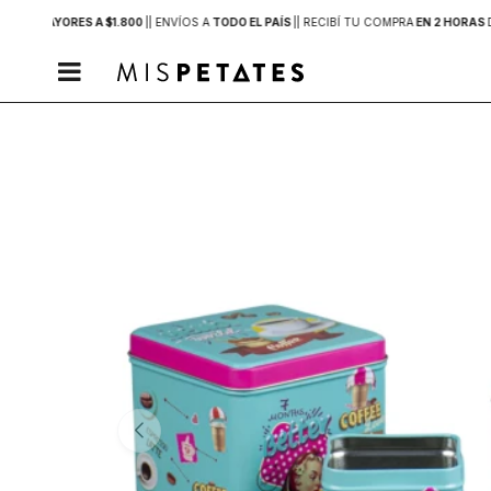
PRAS MAYORES A $1.800
|
| ENVÍOS A
TODO EL PAÍS
|
| RECIBÍ TU COMPRA
EN 2 HORAS
