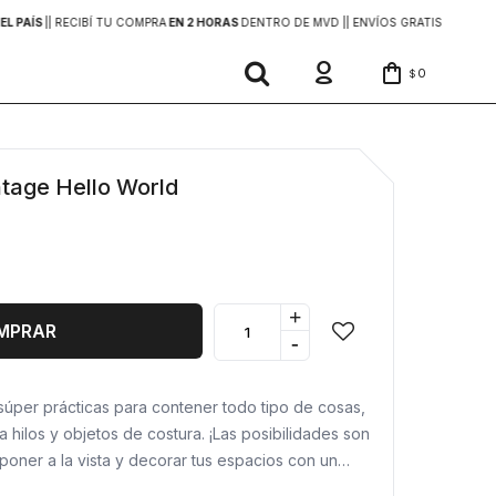
EL PAÍS
|
| RECIBÍ TU COMPRA
EN 2 HORAS
DENTRO DE MVD |
| ENVÍOS GRATIS
EN COMP
0
$
ntage Hello World
+
MPRAR
-
 súper prácticas para contener todo tipo de cosas,
 hilos y objetos de costura. ¡Las posibilidades son
a poner a la vista y decorar tus espacios con un
 su diseño.