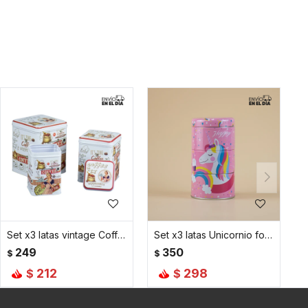
Set x3 latas vintage Coffee Cappuccino
Set x3 latas Unicornio fondo rosado
249
350
$
$
212
298
$
$