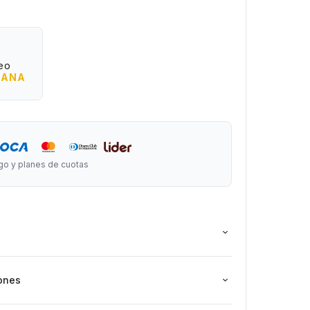
 10,5 (ancho) x 10,5 cm (profundidad)
x 8,5 (ancho) x 8,5 cm (profundidad)
eo
(ancho) x 7 cm (profundidad)
ÑANA
go y planes de cuotas
ones