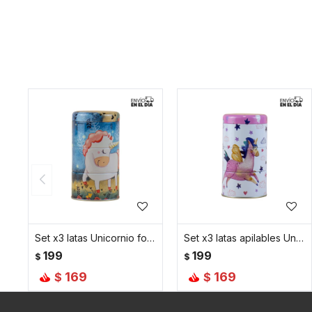
Set x3 latas Unicornio fondo azul
Set x3 latas apilables Unicornio fondo blanco
199
199
$
$
169
169
$
$