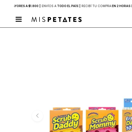
PRAS MAYORES A $1.800
|
| ENVÍOS A
TODO EL PAÍS
|
| RECIBÍ TU COMPRA
EN 2 HORAS
