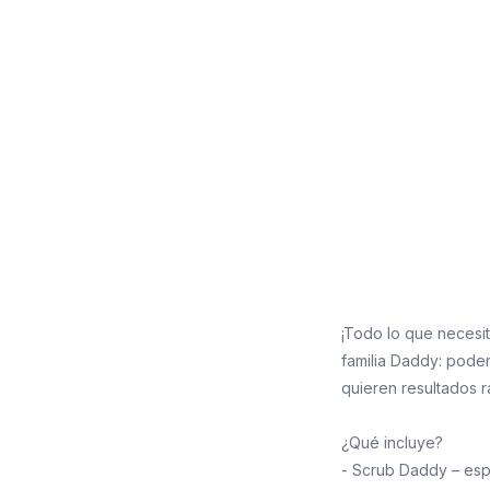
¡Todo lo que necesit
familia Daddy: pode
quieren resultados r
¿Qué incluye?
- Scrub Daddy – esp