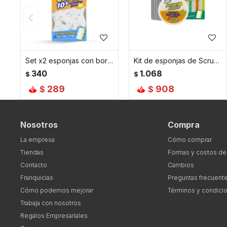
Set x2 esponjas con borrador Eraser Daddy
Kit de esponjas de Scrub Daddy expertos
340
1.068
$
$
289
908
$
$
Nosotros
Compra
La empresa
Cómo comprar
Tiendas
Formas y costos de
Contacto
Cambios
Franquicias
Preguntas frecuent
Cómo podemos mejorar
Términos y condici
Trabaja con nosotros
Regalos Empresariales