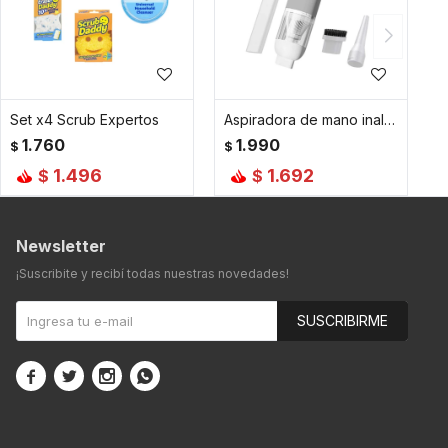
Set x4 Scrub Expertos
Aspiradora de mano inalámbrica a batería - Blanca
1.760
1.990
$
$
1.496
1.692
$
$
Newsletter
¡Suscribite y recibí todas nuestras novedades!
SUSCRIBIRME



