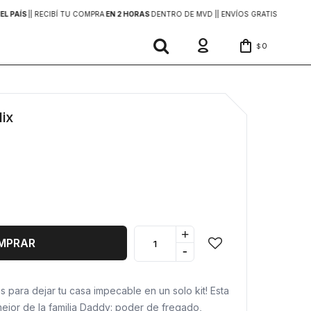
EL PAÍS
|
| RECIBÍ TU COMPRA
EN 2 HORAS
DENTRO DE MVD |
| ENVÍOS GRATIS
EN COMP
0
$
ix
+
MPRAR
-
s para dejar tu casa impecable en un solo kit! Esta
mejor de la familia Daddy: poder de fregado,