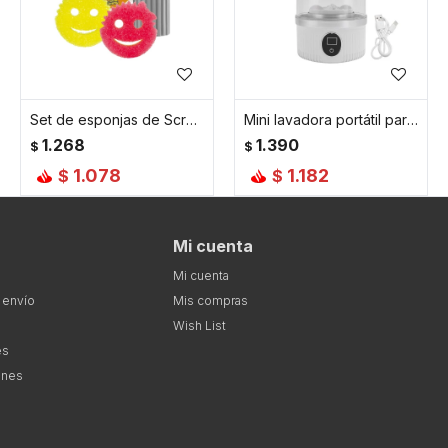
Set de esponjas de Scrub Daddy para fanáticos
Mini lavadora portátil para medias y ropa interior - Blanco
1.268
1.390
$
$
1.078
1.182
$
$
Mi cuenta
Mi cuenta
 envío
Mis compras
Wish List
es
ones