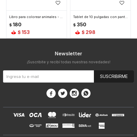
Libro para colorear animales - Azul
Tablet de 10 pulgadas con pantalla LCD para dibujar - Azul
180
350
$
$
153
298
$
$
Newsletter
¡Suscribite y recibí todas nuestras novedades!
SUSCRIBIRME



