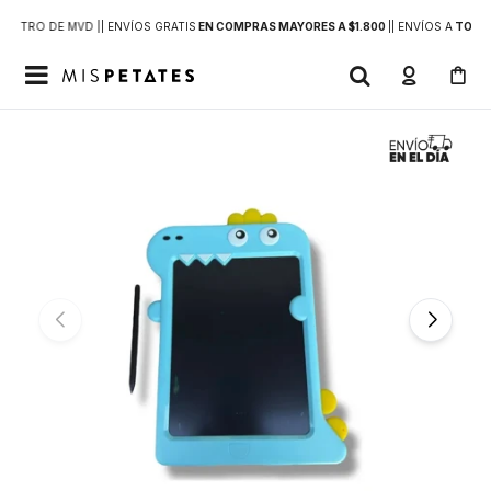
DENTRO DE MVD |
| ENVÍOS GRATIS
EN COMPRAS MAYORES A $1.800
|
| ENVÍOS A
TODO 
