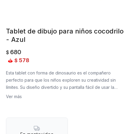
Tablet de dibujo para niños cocodrilo
- Azul
680
$
578
$
Esta tablet con forma de dinosaurio es el compañero
perfecto para que los niños exploren su creatividad sin
límites. Su diseño divertido y su pantalla fácil de usar la
convierten en una herramienta ideal para dibujar, escribir y
Ver más
aprender jugando. ¡Ligera, práctica y sin necesidad de papel!
Razones para amarla:
- Pantalla LCD que permite dibujar y borrar con un solo
toque.