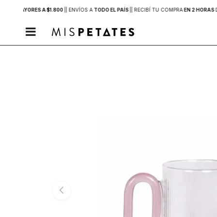
PRAS MAYORES A $1.800
|
| ENVÍOS A
TODO EL PAÍS
|
| RECIBÍ TU COMPRA
EN 2 HORAS
