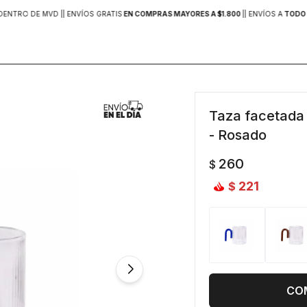
DENTRO DE MVD |
| ENVÍOS GRATIS
EN COMPRAS MAYORES A $1.800
|
| ENVÍOS A
TODO 
Taza facetada 
- Rosado
260
$
221
$
CO