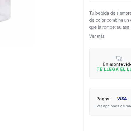
Tu bebida de siempre,
de color combina un 
que la rompe: su asa 
sumando un toque dist
Ver más
Razones para tenerlo
- Diseño con relieve 
- Detalle moderno que
En montevid
- Perfecta para sumar
TE LLEGA EL 
- Ideal para bebidas c
Medidas: 8 cm de diá
Capacidad: 350ml
Pagos:
Material: vidrio.
Ver opciones de pa