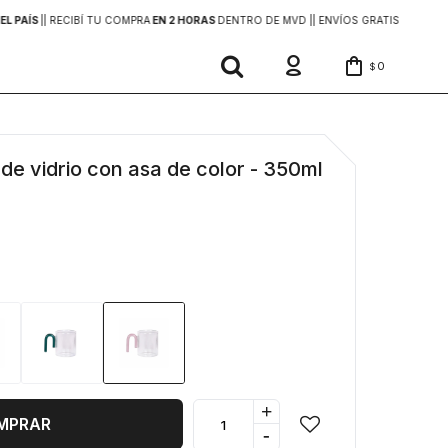
EL PAÍS
|
| RECIBÍ TU COMPRA
EN 2 HORAS
DENTRO DE MVD |
| ENVÍOS GRATIS
EN COMP
0
$
de vidrio con asa de color - 350ml
+
MPRAR
-