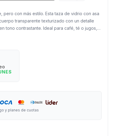
 pero con más estilo. Esta taza de vidrio con asa
cuerpo transparente texturizado con un detalle
en tono contrastante. Ideal para café, té o jugos,
into a tu mesa o escritorio.
:
que aporta estilo y mejor agarre.
 le da personalidad a la taza.
eo
 un toque distinto a tu cocina o café.
LUNES
alientes o frías.
metro x 9 cm de altura.
go y planes de cuotas