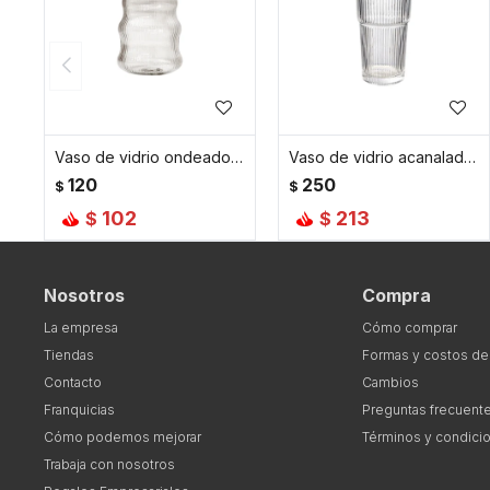
Vaso de vidrio ondeado y facetado - 500ml
Vaso de vidrio acanalado 500 ml
120
250
$
$
102
213
$
$
Nosotros
Compra
La empresa
Cómo comprar
Tiendas
Formas y costos de
Contacto
Cambios
Franquicias
Preguntas frecuent
Cómo podemos mejorar
Términos y condici
Trabaja con nosotros