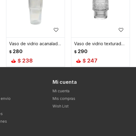
Vaso de vidrio acanalado 600 ml con sorbito
Vaso de vidrio texturado chico
280
290
$
$
238
247
$
$
Mi cuenta
Mi cuenta
 envío
Mis compras
Wish List
es
ones