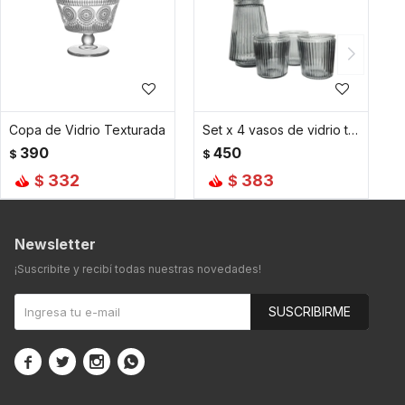
Copa de Vidrio Texturada
Set x 4 vasos de vidrio texturizado más jarra - Gris
390
450
$
$
332
383
$
$
Newsletter
¡Suscribite y recibí todas nuestras novedades!
SUSCRIBIRME



