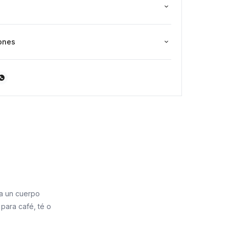
ones

na un cuerpo
 para café, té o