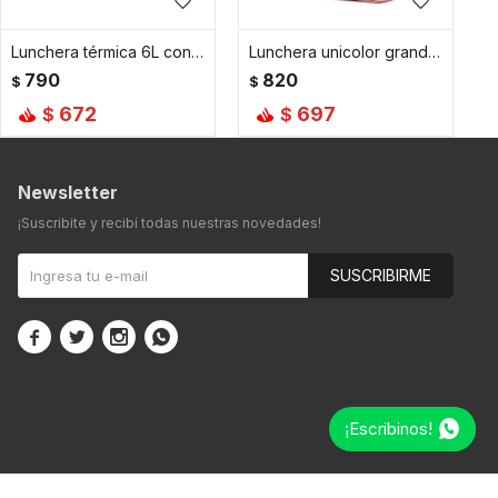
Lunchera térmica 6L con asa y correa para colgar 23x14x20cm - Rosado
Lunchera unicolor grande - Rosado
790
820
$
$
672
697
$
$
Newsletter
¡Suscribite y recibí todas nuestras novedades!
SUSCRIBIRME




¡Escribinos!