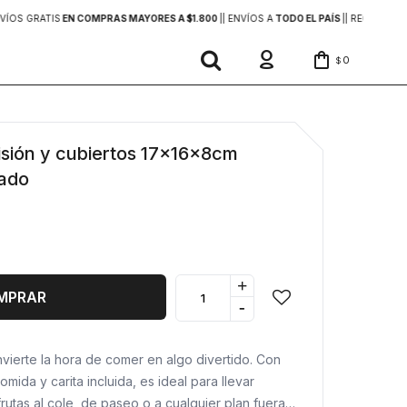
VÍOS GRATIS
EN COMPRAS MAYORES A $1.800
|
| ENVÍOS A
TODO EL PAÍS
|
| RECIBÍ TU 
0
$
isión y cubiertos 17x16x8cm
ado
+
MPRAR
-
vierte la hora de comer en algo divertido. Con
mida y carita incluida, es ideal para llevar
rutas al cole, de paseo o a cualquier plan fuera