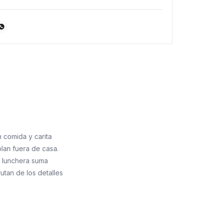

 comida y carita
plan fuera de casa.
a lunchera suma
rutan de los detalles