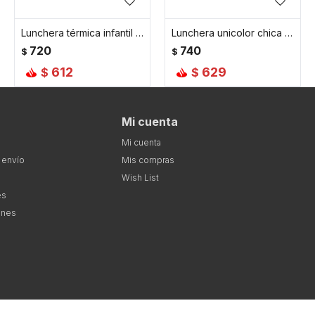
Lunchera térmica infantil con asa y correa ajustable - Rosado
Lunchera unicolor chica - Rosado
720
740
$
$
612
629
$
$
Mi cuenta
Mi cuenta
 envío
Mis compras
Wish List
es
ones