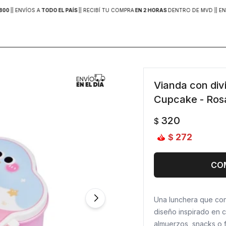
800
|
| ENVÍOS A
TODO EL PAÍS
|
| RECIBÍ TU COMPRA
EN 2 HORAS
DENTRO DE MVD |
| EN
Vianda con div
Cupcake - Ros
320
$
272
$
CO
Una lunchera que con
diseño inspirado en co
almuerzos, snacks o f