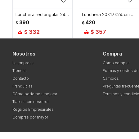
Lunchera rectangular 24x12x22 cm con asa - Rosado
Lunchera 20x17x24 cm con asa - Rosado
390
420
$
$
332
357
$
$
Nosotros
Compra
La empresa
Cómo comprar
Tiendas
Formas y costos de
Contacto
Cambios
Franquicias
Preguntas frecuent
Cómo podemos mejorar
Términos y condici
Trabaja con nosotros
Regalos Empresariales
Compras por mayor