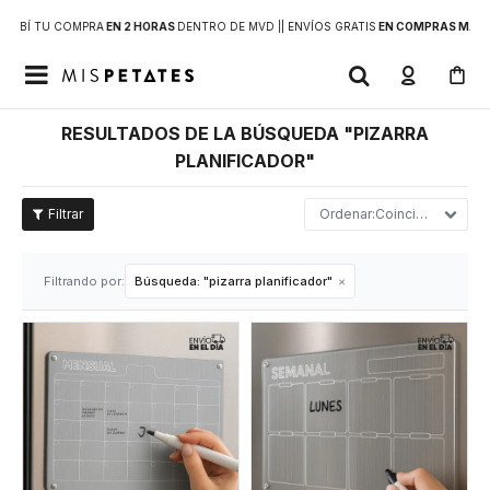
RECIBÍ TU COMPRA
EN 2 HORAS
DENTRO DE MVD |
| ENVÍOS GRATIS
EN COMPRAS MAYOR

RESULTADOS DE LA BÚSQUEDA "PIZARRA
PLANIFICADOR"
Coincidencia
Filtrando por:
Búsqueda: "pizarra planificador"