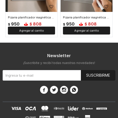
Pizarra planificador magnética acrílica mensual
Pizarra planificador magnética acrílica semanal
950
808
950
808
$
$
$
$
Newsletter
¡Suscribite y recibí todas nuestras novedades!
SUSCRIBIRME



