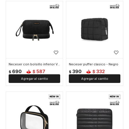
Neceser con bolsillo inferior Velvet BLove - Negro
Neceser puffer clasico - Negro
690
587
390
332
$
$
$
$