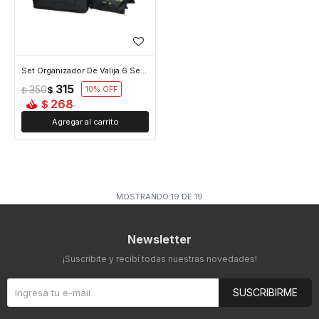
Set Organizador De Valija 6 Separadores - Negro
315
350
$
10
$
268
$
MOSTRANDO
19
DE
19
Newsletter
¡Suscribite y recibí todas nuestras novedades!
SUSCRIBIRME