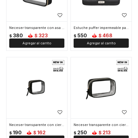
Neceser transparente con asa - 20x6x15cm - Negro
Estuche puffer impermeable para laptop - Negro
380
323
550
468
$
$
$
$
Neceser transparente con cierre chico - Negro
Neceser transparente con cierre grande - Negro
190
162
250
213
$
$
$
$