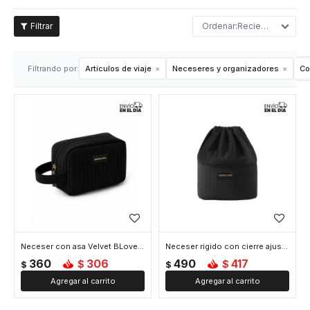
Recientes
Filtrando por:
Artículos de viaje
Neceseres y organizadores
Co
Neceser con asa Velvet BLove - Negro
Neceser rigido con cierre ajustable Velvet BLove - Negro
360
306
490
417
$
$
$
$