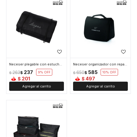
Neceser plegable con estuches con velcro - Negro
Neceser organizador con reparticiones y colgador - Negro
237
585
263
650
$
9
$
10
$
$
201
497
$
$