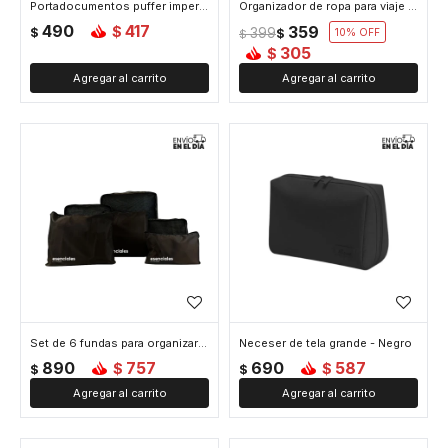
Portadocumentos puffer impermeable mediano - Negro
Organizador de ropa para viaje grande - Negro
490
417
359
$
$
399
$
10
$
305
$
Set de 6 fundas para organizar equipaje - Negro
Neceser de tela grande - Negro
890
757
690
587
$
$
$
$