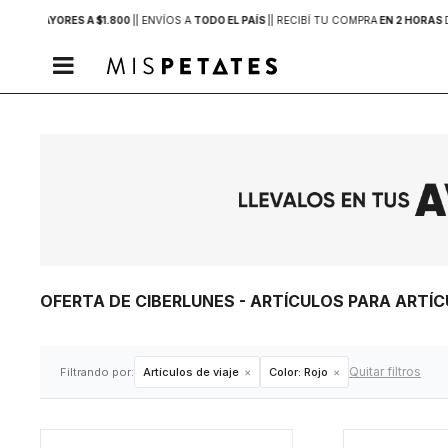
PRAS MAYORES A $1.800
|
| ENVÍOS A
TODO EL PAÍS
|
| RECIBÍ TU COMPRA
EN 2 HORAS

OFERTA DE CIBERLUNES - ARTÍCULOS PARA ARTÍ
Quitar filtros
Filtrando por:
Artículos de viaje
Color:
Rojo