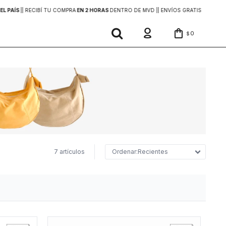
EL PAÍS
|
| RECIBÍ TU COMPRA
EN 2 HORAS
DENTRO DE MVD |
| ENVÍOS GRATIS
EN COMP
0
$
7 artículos
Recientes