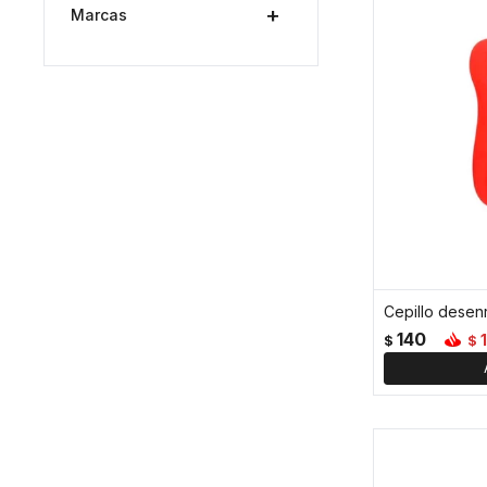
Marcas
Cepillo desenr
140
$
$