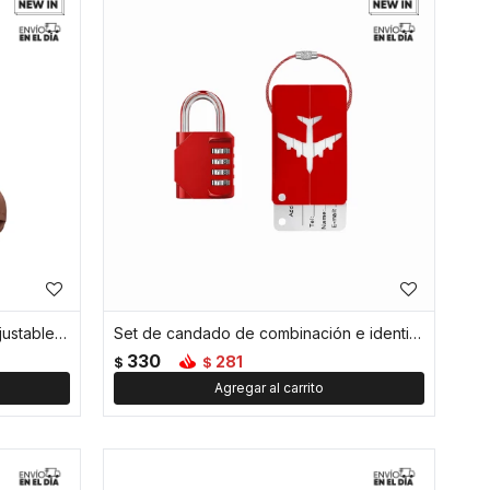
Sombrero plegable con correa ajustable y bolsa desmontable - Rojo
Set de candado de combinación e identificador de valija - Rojo
330
281
$
$