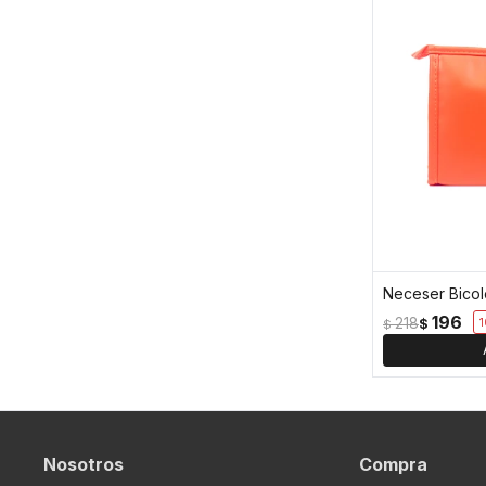
Neceser Bicol
196
218
$
1
$
Nosotros
Compra