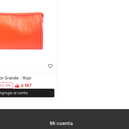
or Grande - Rojo
167
$
0
Mi cuenta