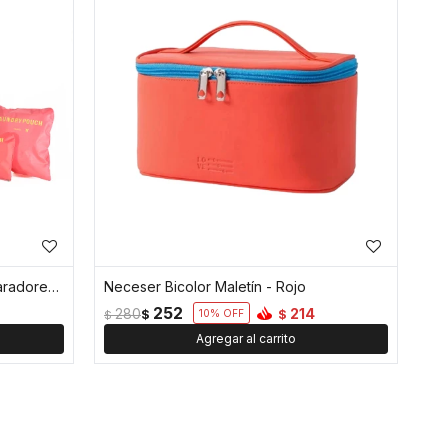
Set Organizador De Valija 6 Separadores - Rojo
Neceser Bicolor Maletín - Rojo
252
214
280
$
$
10
$