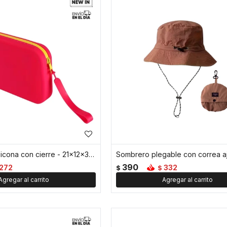
Neceser de silicona con cierre - 21x12x3cm - Rojo
390
272
332
$
$