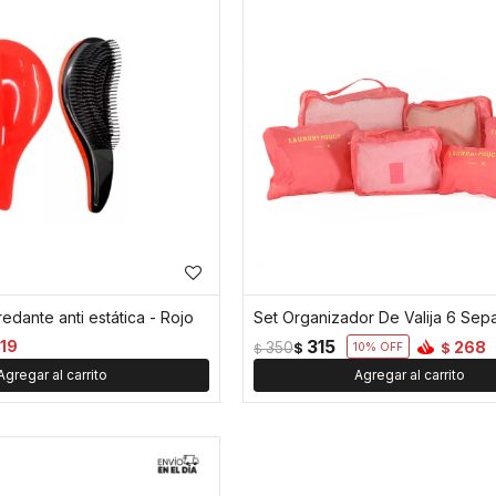
edante anti estática - Rojo
315
119
268
350
$
$
10
$