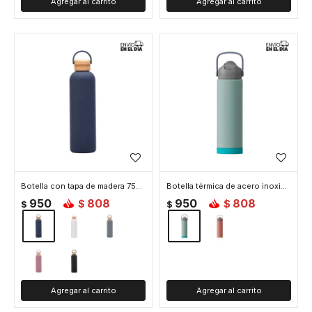
Botella con tapa de madera 750ml - Azul
Botella térmica de acero inoxidable con asa y colores pastel 1000ML - Azul Claro
950
808
950
808
$
$
$
$