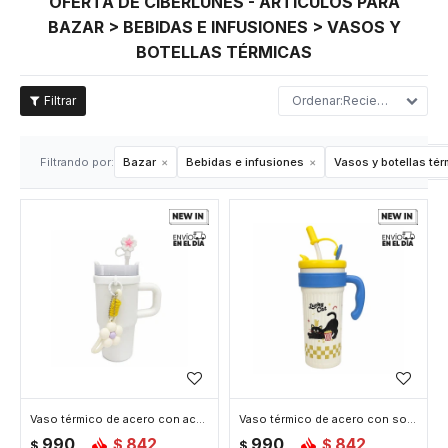
OFERTA DE CIBERLUNES - ARTÍCULOS PARA
BAZAR > BEBIDAS E INFUSIONES > VASOS Y
BOTELLAS TÉRMICAS
Recientes
Filtrando por:
Bazar
Bebidas e infusiones
Vasos y botellas té
Vaso térmico de acero con accesorios y tapita 420ml - Blanco
Vaso térmico de acero con sorbito y tapita 750ml - Celeste
990
842
990
842
$
$
$
$