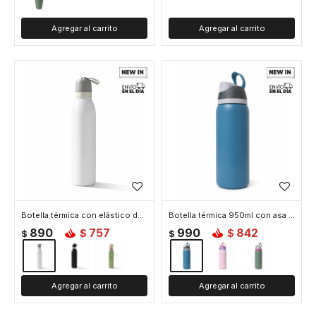
Botella térmica con elástico de agarre 700ml - Beige
Botella térmica 950ml con asa - Azul
890
757
990
842
$
$
$
$