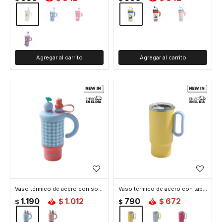
Vaso térmico de acero con sorbito y tapita - 800ml - Celeste
Vaso térmico de acero con tapa y asa - 560ml - Amarillo
1.190
1.012
790
672
$
$
$
$