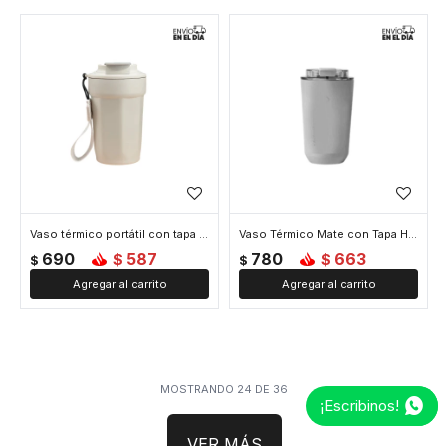
Vaso térmico portátil con tapa anti derrame 450ml - Blanco
Vaso Térmico Mate con Tapa Hermética 450ml - Gris
690
587
780
663
$
$
$
$
MOSTRANDO
24
DE
36
¡Escribinos!
VER MÁS