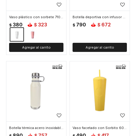
Vaso plástico con sorbete 710ml - Blanco
Botella deportiva con infusor 750ml – Diseño rosa con cerezas – Con tapa y asa - Rosado
380
323
790
672
$
$
$
$
Botella térmica acero inoxidable 600ml diseño minimalista - Blanco
Vaso facetado con Sorbito 600ml - Amarillo
890
757
490
417
$
$
$
$