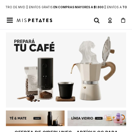
DENTRO DE MVD |
| ENVÍOS GRATIS
EN COMPRAS MAYORES A $1.800
|
| ENVÍOS A
TODO 
