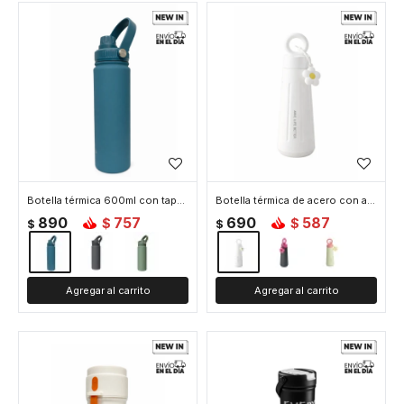
Botella térmica 600ml con tapa rosca y asa - Azul
Botella térmica de acero con asa y colgante de flor 450ml - Blanco
890
757
690
587
$
$
$
$