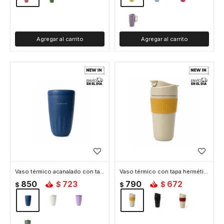
Vaso térmico acanalado con tapa 450ml - Azul
Vaso térmico con tapa hermética 450ml - Amarillo
850
723
790
672
$
$
$
$