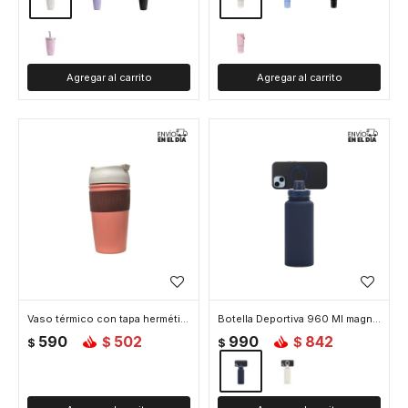
Vaso térmico con tapa hermética 450ml - Rosa
Botella Deportiva 960 Ml magnética para celular - Azul
590
502
990
842
$
$
$
$