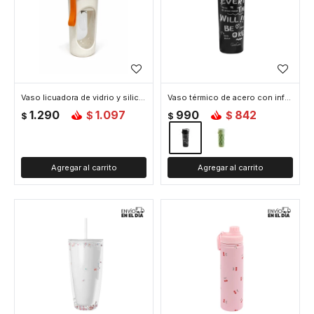
Vaso licuadora de vidrio y silicona 500ml - Blanco
Vaso térmico de acero con infusor y asa - 610ml - Negro
1.290
1.097
990
842
$
$
$
$