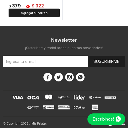
379
322
$
$
Newsletter
¡Suscribite y recibí todas nuestras novedades!
SUSCRIBIRME




¡Escribinos!
© Copyright 2026 / Mis Petates