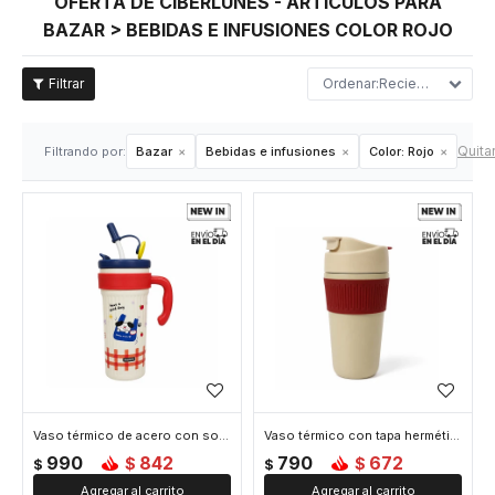
OFERTA DE CIBERLUNES - ARTÍCULOS PARA
BAZAR > BEBIDAS E INFUSIONES COLOR ROJO
Recientes
Quitar
Filtrando por:
Bazar
Bebidas e infusiones
Color:
Rojo
Vaso térmico de acero con sorbito y tapita 750ml - Rojo
Vaso térmico con tapa hermética 450ml - Rojo
990
842
790
672
$
$
$
$