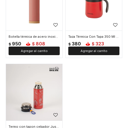
Botella térmica de acero inoxidable con asa y colores pastel 1000ML - Rojo
Taza Térmica Con Tapa 350 Ml - Rojo
950
808
380
323
$
$
$
$
Termo con tapon cebador Just Love 350 ml - Rojo