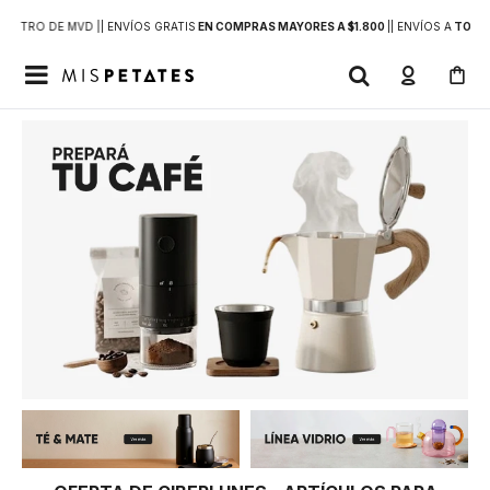
DENTRO DE MVD |
| ENVÍOS GRATIS
EN COMPRAS MAYORES A $1.800
|
| ENVÍOS A
TODO 
