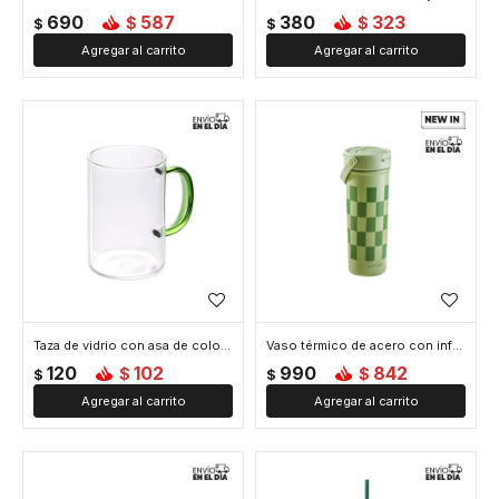
690
587
380
323
$
$
$
$
Taza de vidrio con asa de color - 300ml - Verde
Vaso térmico de acero con infusor y asa - 610ml - Verde
120
102
990
842
$
$
$
$