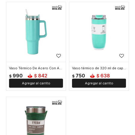
Vaso Térmico De Acero Con Asa 1200 ML - Verde
Vaso térmico de 320 ml de capacidad - Verde
990
842
750
638
$
$
$
$