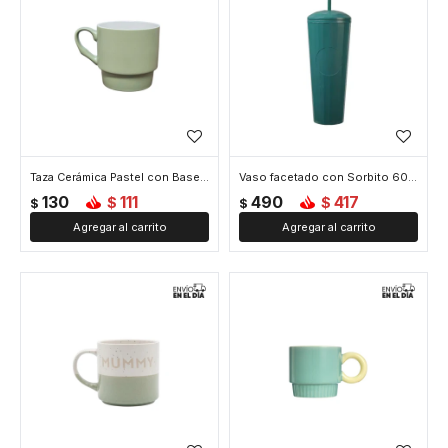
Taza Cerámica Pastel con Base Ancha – 350ml - Verde
Vaso facetado con Sorbito 600ml - Verde
130
111
490
417
$
$
$
$