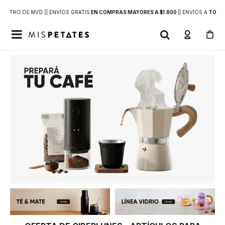
DENTRO DE MVD |
| ENVÍOS GRATIS
EN COMPRAS MAYORES A $1.800
|
| ENVÍOS A
TODO 
