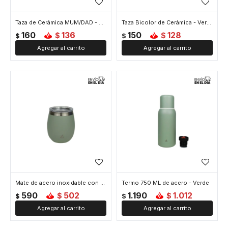
Taza de Cerámica MUM/DAD - Verde
Taza Bicolor de Cerámica - Verde
160
136
150
128
$
$
$
$
Mate de acero inoxidable con tapa - Verde
Termo 750 ML de acero - Verde
590
502
1.190
1.012
$
$
$
$