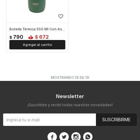
Botella Térmica 550 Ml Con Asa De Silicona - Verde
790
672
$
$
MOSTRANDO
19
DE
19
Newsletter
¡Suscribite y recibí todas nuestras novedades!
SUSCRIBIRME



