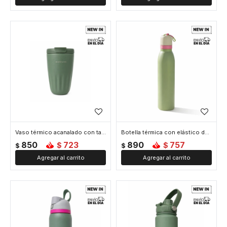
Vaso térmico acanalado con tapa 450ml - Verde
Botella térmica con elástico de agarre 700ml - Verde
850
723
890
757
$
$
$
$