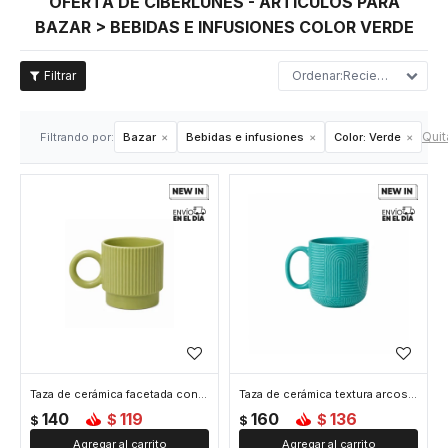
OFERTA DE CIBERLUNES - ARTÍCULOS PARA
BAZAR > BEBIDAS E INFUSIONES COLOR VERDE
Recientes
Quita
Filtrando por:
Bazar
Bebidas e infusiones
Color:
Verde
Taza de cerámica facetada con asa circular - Verde
Taza de cerámica textura arcos - Verde
140
119
160
136
$
$
$
$