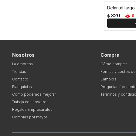
Delantal largo
320
$
$
Nosotros
Compra
La empresa
Cómo comprar
Tiendas
Formas y costos de
Contacto
Cambios
Franquicias
Preguntas frecuent
Cómo podemos mejorar
Términos y condici
Trabaja con nosotros
Regalos Empresariales
Compras por mayor