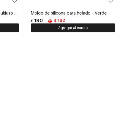
Cortador eléctrico de verduras multiuso - Verde
Molde de silicona para helado - Verde
190
162
$
$