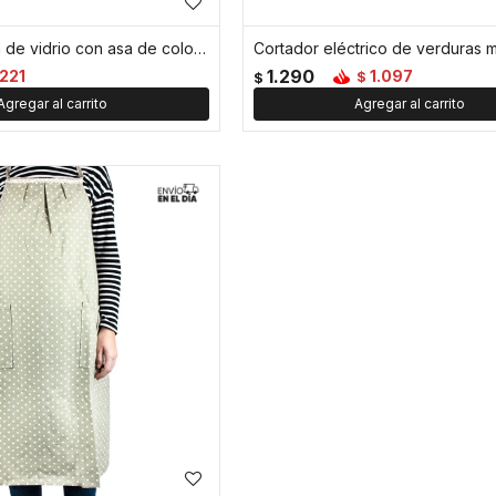
Taza facetada de vidrio con asa de color - 350ml - Verde
1.290
221
1.097
$
$