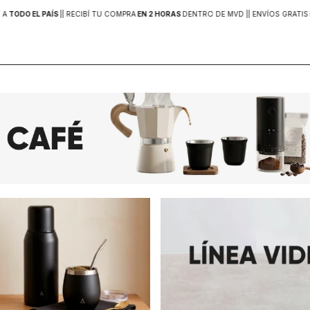
 A
TODO EL PAÍS
|
| RECIBÍ TU COMPRA
EN 2 HORAS
DENTRO DE MVD |
| ENVÍOS GRATIS