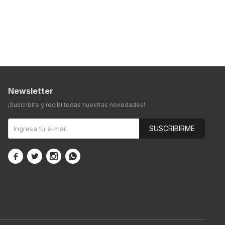
Newsletter
¡Suscribite y recibí todas nuestras novedades!
SUSCRIBIRME



