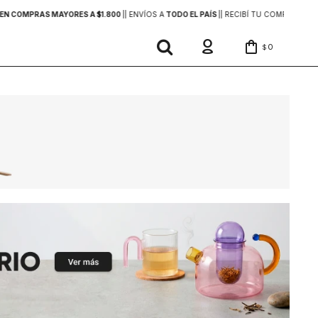
EN COMPRAS MAYORES A $1.800
|
| ENVÍOS A
TODO EL PAÍS
|
| RECIBÍ TU COMPRA
EN 2
0
$