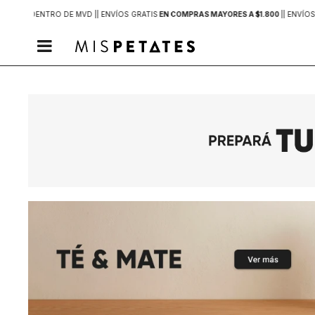
2 HORAS
DENTRO DE MVD |
| ENVÍOS GRATIS
EN COMPRAS MAYORES A $1.800
|
| ENVÍOS
