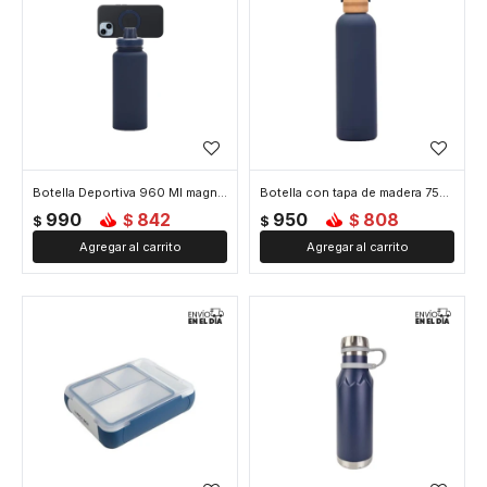
Botella Deportiva 960 Ml magnética para celular - Azul
Botella con tapa de madera 750ml - Azul
990
842
950
808
$
$
$
$