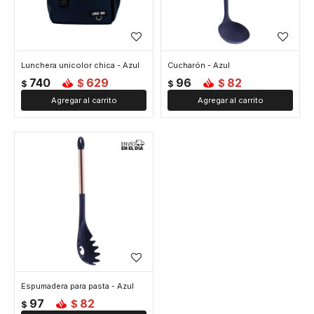
Lunchera unicolor chica - Azul
Cucharón - Azul
740
629
96
82
$
$
$
$
Espumadera para pasta - Azul
97
82
$
$