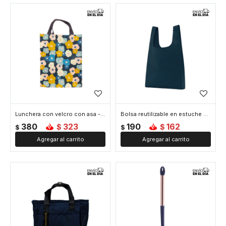
Lunchera con velcro con asa - Azul
Bolsa reutilizable en estuche color liso - Azul
380
323
190
162
$
$
$
$