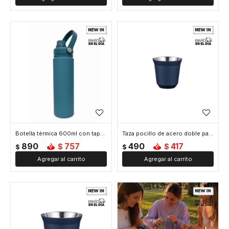
Botella térmica 600ml con tapa rosca y asa - Azul
Taza pocillo de acero doble pared - 80ml - Azul
890
757
490
417
$
$
$
$