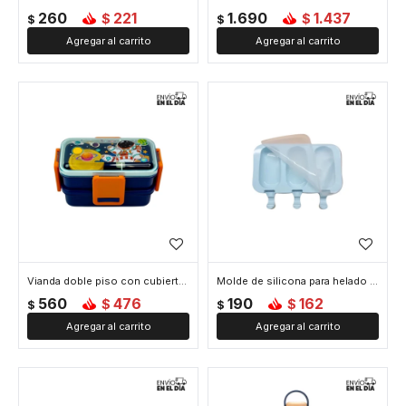
260
221
1.690
1.437
$
$
$
$
Vianda doble piso con cubiertos, division y tapa - Azul
Molde de silicona para helado - Azul
560
476
190
162
$
$
$
$