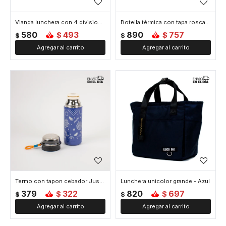
Vianda lunchera con 4 divisiones - Azul
Botella térmica con tapa rosca 600 ml - Azul
580
493
890
757
$
$
$
$
Termo con tapon cebador Just Love 350 ml - Azul
Lunchera unicolor grande - Azul
379
322
820
697
$
$
$
$