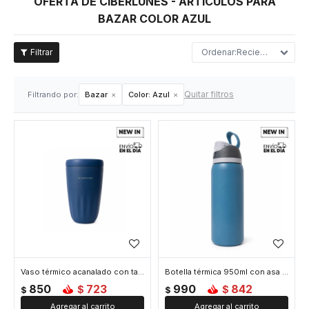
OFERTA DE CIBERLUNES - ARTÍCULOS PARA
BAZAR COLOR AZUL
Recientes
Quitar filtros
Filtrando por:
Bazar
Color:
Azul
Vaso térmico acanalado con tapa 450ml - Azul
Botella térmica 950ml con asa - Azul
850
723
990
842
$
$
$
$