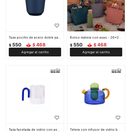
Taza pocillo de acero doble pared - 160ml - Azul
Bolso matera con asas - 26x24x10cm - Azul
550
468
550
468
$
$
$
$
Taza facetada de vidrio con asa de color - 350ml - Azul
Tetera con infusor de vidrio borosilicato contraste de colores - 600ml - Azul