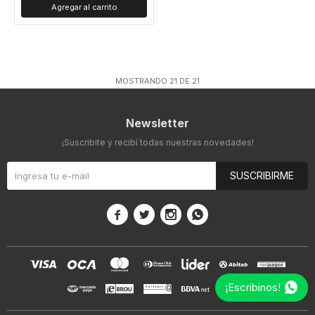
MOSTRANDO
21
DE
21
Newsletter
¡Suscribite y recibí todas nuestras novedades!
SUSCRIBIRME




¡Escribinos!