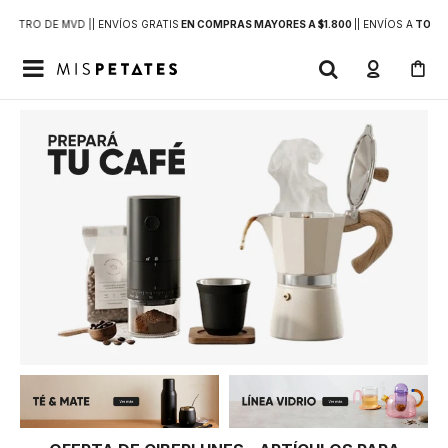
DENTRO DE MVD |
| ENVÍOS GRATIS
EN COMPRAS MAYORES A $1.800
|
| ENVÍOS A
TODO 
