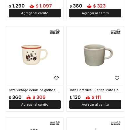
1.290
1.097
380
323
$
$
$
$
Taza vintage cerámica gatitos - Blanco
Taza Cerámica Rústica Mate Colores Tierra Estilo Minimalista – 400ml - Blanco
360
306
130
111
$
$
$
$