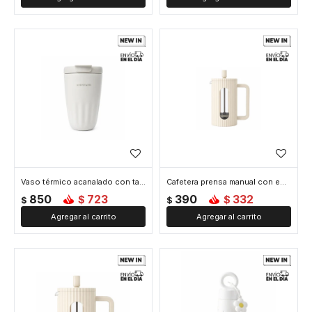
Vaso térmico acanalado con tapa 450ml - Blanco
Cafetera prensa manual con embolo facetada - 350ml - Blanco
850
723
390
332
$
$
$
$