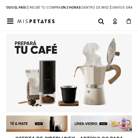
 A
TODO EL PAÍS
|
| RECIBÍ TU COMPRA
EN 2 HORAS
DENTRO DE MVD |
| ENVÍOS GRATIS
