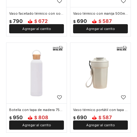
Vaso facetado térmico con sorbito - Blanco
Vaso térmico con manija 500ml - Blanco
790
672
690
587
$
$
$
$
Botella con tapa de madera 750ml - Blanco
Vaso térmico portátil con tapa anti derrame 450ml - Blanco
950
808
690
587
$
$
$
$