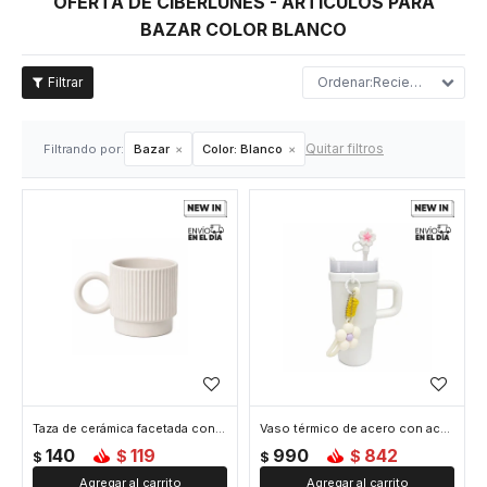
OFERTA DE CIBERLUNES - ARTÍCULOS PARA
BAZAR COLOR BLANCO
Recientes
Quitar filtros
Filtrando por:
Bazar
Color:
Blanco
Taza de cerámica facetada con asa circular - Blanco
Vaso térmico de acero con accesorios y tapita 420ml - Blanco
140
119
990
842
$
$
$
$