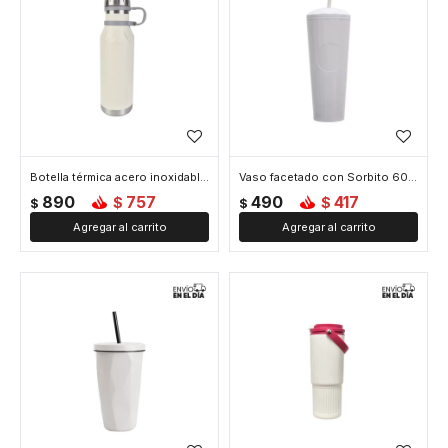
Botella térmica acero inoxidable 600ml diseño minimalista - Blanco
Vaso facetado con Sorbito 600ml - Blanco
890
757
490
417
$
$
$
$