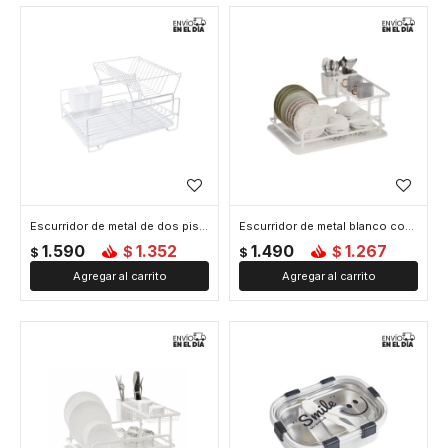
Escurridor de metal de dos pisos - Blanco
Escurridor de metal blanco con bandeja - Blanco
1.590
1.352
1.490
1.267
$
$
$
$