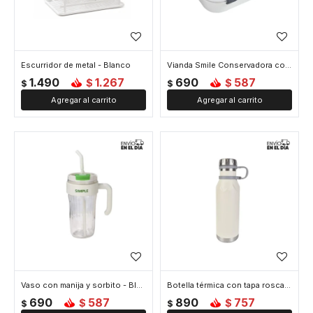
Escurridor de metal - Blanco
Vianda Smile Conservadora con divisiones - Blanco
1.490
1.267
690
587
$
$
$
$
Vaso con manija y sorbito - Blanco
Botella térmica con tapa rosca 600 ml - Blanco
690
587
890
757
$
$
$
$