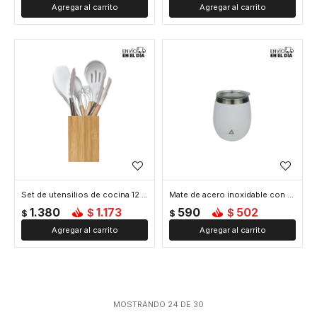
Set de utensilios de cocina 12 accesorios soporte bambú - Blanco
Mate de acero inoxidable con tapa - Blanco
1.380
1.173
590
502
$
$
$
$
MOSTRANDO
24
DE
30