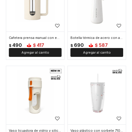
Cafetera prensa manual con embolo facetada - 600ml - Blanco
Botella térmica de acero con asa y colgante de flor 450ml - Blanco
490
417
690
587
$
$
$
$
Vaso licuadora de vidrio y silicona 500ml - Blanco
Vaso plástico con sorbete 710ml - Blanco