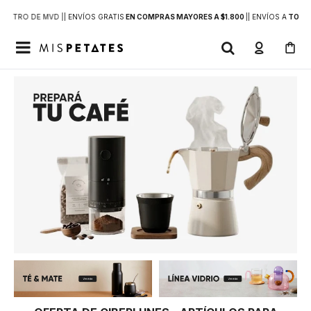
DENTRO DE MVD |
| ENVÍOS GRATIS
EN COMPRAS MAYORES A $1.800
|
| ENVÍOS A
TODO 
