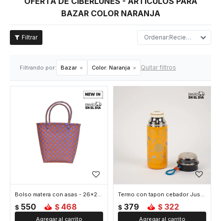
OFERTA DE CIBERLUNES - ARTÍCULOS PARA
BAZAR COLOR NARANJA
Recientes
Quitar filtros
Filtrando por:
Bazar
Color:
Naranja
Bolso matera con asas - 26x24x10cm - Naranja
Termo con tapon cebador Just Love 350 ml - Naranja
550
468
379
322
$
$
$
$