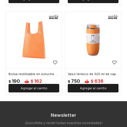
Bolsa reutilizable en estuche color liso - Naranja
Vaso térmico de 320 ml de capacidad - Naranja
190
162
750
638
$
$
$
$
Newsletter
¡Suscribite y recibí todas nuestras novedades!