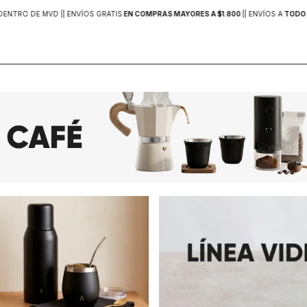
DENTRO DE MVD |
| ENVÍOS GRATIS
EN COMPRAS MAYORES A $1.800
|
| ENVÍOS A
TODO 