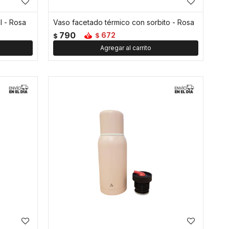
l - Rosa
Vaso facetado térmico con sorbito - Rosa
790
672
$
$