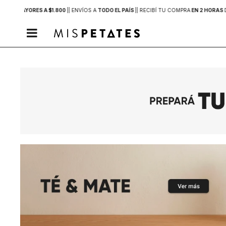
PRAS MAYORES A $1.800
|
| ENVÍOS A
TODO EL PAÍS
|
| RECIBÍ TU COMPRA
EN 2 HORAS
