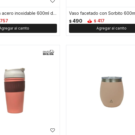
Botella térmica acero inoxidable 600ml diseño minimalista - Rosa
Vaso facetado con Sorbito 600m
490
757
417
$
$