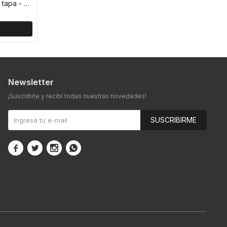
Vaso acrilico sirena con sorbito y tapa - Rosa
Newsletter
¡Suscribite y recibí todas nuestras novedades!
SUSCRIBIRME



