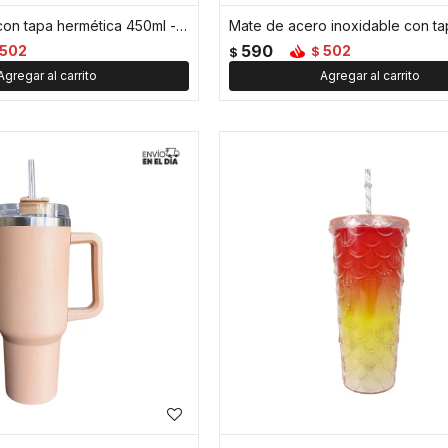
Vaso térmico con tapa hermética 450ml - Rosa
Mate de acero inoxidable con ta
590
502
502
$
$