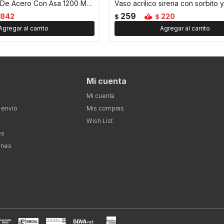
Vaso Térmico De Acero Con Asa 1200 ML - Rosa
259
842
220
$
$
Mi cuenta
Mi cuenta
 envío
Mis compras
Wish List
es
ones