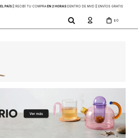
EL PAÍS
|
| RECIBÍ TU COMPRA
EN 2 HORAS
DENTRO DE MVD |
| ENVÍOS GRATIS
EN COMP
0
$