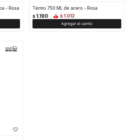
pa - Rosa
Termo 750 ML de acero - Rosa
1.190
1.012
$
$