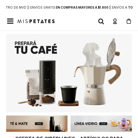
DENTRO DE MVD |
| ENVÍOS GRATIS
EN COMPRAS MAYORES A $1.800
|
| ENVÍOS A
TODO 
