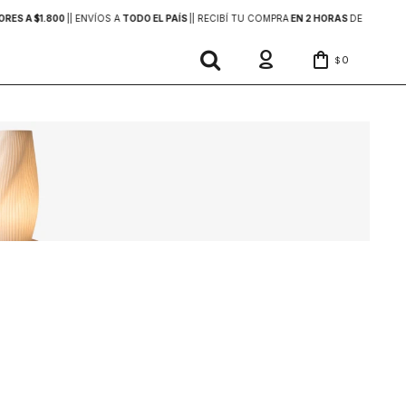
ES A $1.800
|
| ENVÍOS A
TODO EL PAÍS
|
| RECIBÍ TU COMPRA
EN 2 HORAS
DENTRO DE 
0
$