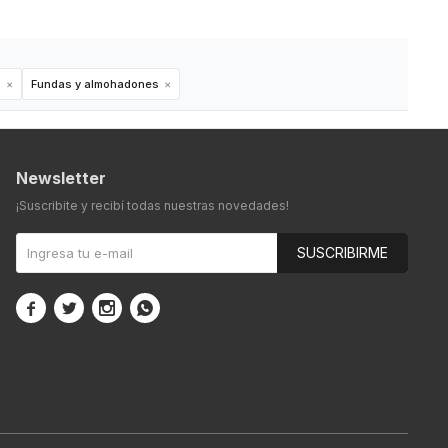
n
Fundas y almohadones
Newsletter
¡Suscribite y recibí todas nuestras novedades!
SUSCRIBIRME



