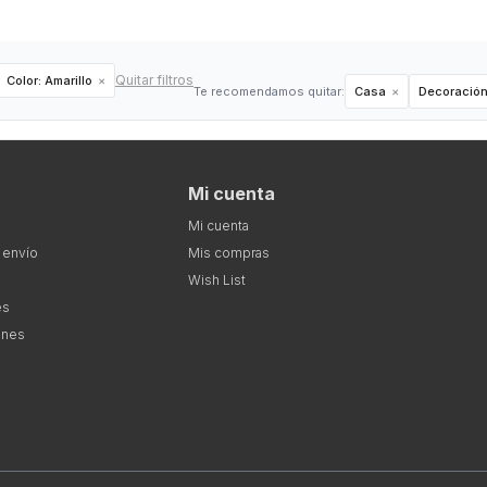
Quitar filtros
Color:
Amarillo
Te recomendamos quitar:
Casa
Decoració
Mi cuenta
Mi cuenta
 envío
Mis compras
Wish List
es
ones