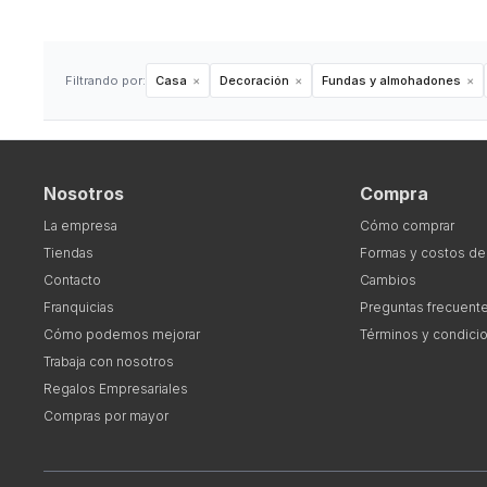
Filtrando por:
Casa
Decoración
Fundas y almohadones
Nosotros
Compra
La empresa
Cómo comprar
Tiendas
Formas y costos de
Contacto
Cambios
Franquicias
Preguntas frecuent
Cómo podemos mejorar
Términos y condici
Trabaja con nosotros
Regalos Empresariales
Compras por mayor