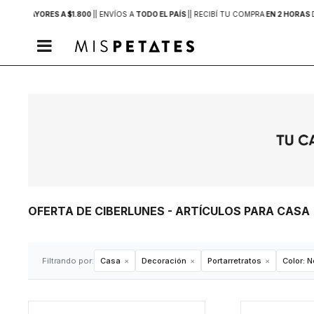
PRAS MAYORES A $1.800
|
| ENVÍOS A
TODO EL PAÍS
|
| RECIBÍ TU COMPRA
EN 2 HORAS

OFERTA DE CIBERLUNES - ARTÍCULOS PARA CAS
Filtrando por:
Casa
Decoración
Portarretratos
Color:
N