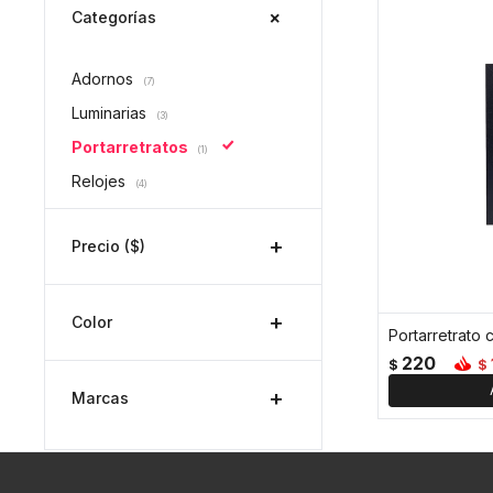
Categorías
Adornos
(7)
Luminarias
(3)
Portarretratos
(1)
Relojes
(4)
Precio
($)
Color
Portarretrato 
220
$
$
Marcas