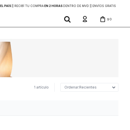
EL PAÍS
|
| RECIBÍ TU COMPRA
EN 2 HORAS
DENTRO DE MVD |
| ENVÍOS GRATIS
EN COMP
0
$
1 artículo
Recientes