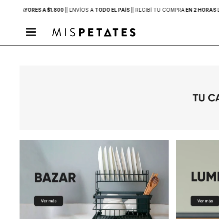
PRAS MAYORES A $1.800
|
| ENVÍOS A
TODO EL PAÍS
|
| RECIBÍ TU COMPRA
EN 2 HORAS
