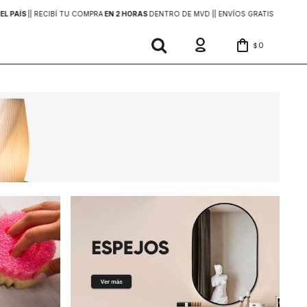
EL PAÍS
|
| RECIBÍ TU COMPRA
EN 2 HORAS
DENTRO DE MVD |
| ENVÍOS GRATIS
EN COMP
0
$