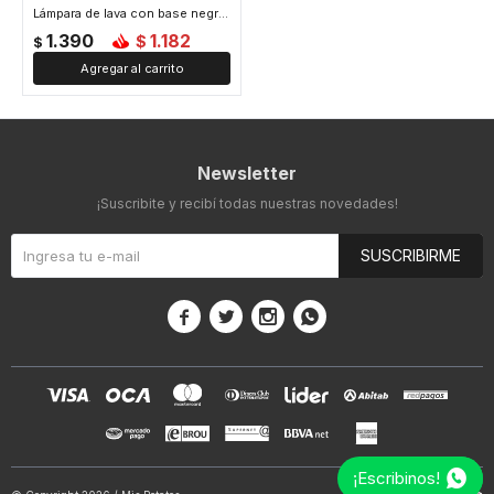
Lámpara de lava con base negra - Naranja
1.390
1.182
$
$
Newsletter
¡Suscribite y recibí todas nuestras novedades!
SUSCRIBIRME




¡Escribinos!