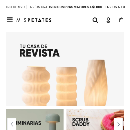
DENTRO DE MVD |
| ENVÍOS GRATIS
EN COMPRAS MAYORES A $1.800
|
| ENVÍOS A
TODO 
