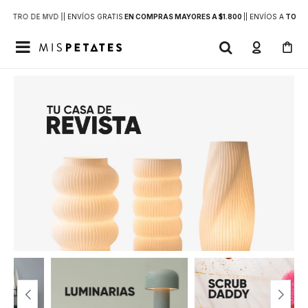
DENTRO DE MVD |
| ENVÍOS GRATIS
EN COMPRAS MAYORES A $1.800
|
| ENVÍOS A
TODO 
