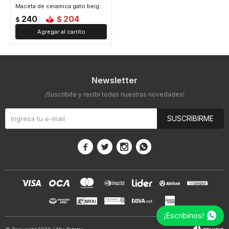
Maceta de ceramica gato beige - Beige
240
204
$
$
Newsletter
¡Suscribite y recibí todas nuestras novedades!
SUSCRIBIRME




¡Escribinos!