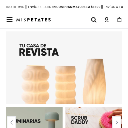
DENTRO DE MVD |
| ENVÍOS GRATIS
EN COMPRAS MAYORES A $1.800
|
| ENVÍOS A
TODO 
