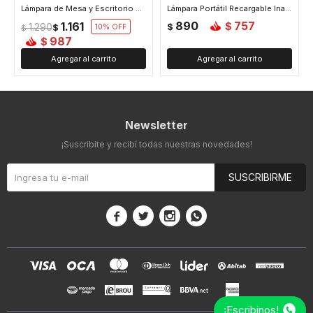
Lámpara de Mesa y Escritorio con Luz Led Base Plana - Plateado
Lámpara Portátil Recargable Inalámbrica - Plateado
890
757
1.161
$
1.290
$
$
10
$
987
$
Newsletter
¡Suscribite y recibí todas nuestras novedades!
SUSCRIBIRME




¡Escribinos!