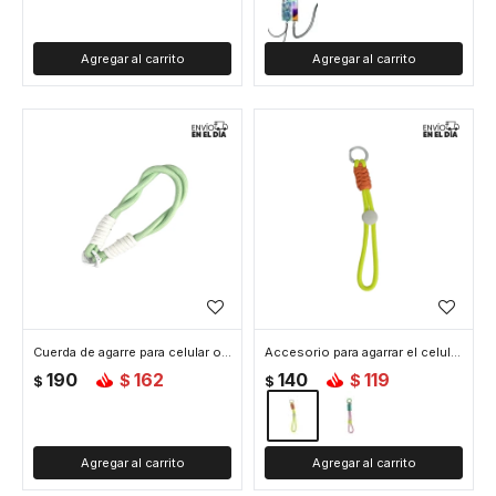
Cuerda de agarre para celular o llaves - Verde
Accesorio para agarrar el celular - Amarillo
190
162
140
119
$
$
$
$