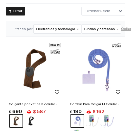
Recientes
Quitar
Filtrando por:
Electrónica y tecnología
Fundas y carcasas
Colgante pocket para celular - Marron
Cordón Para Colgar El Celular - Azul
690
587
190
162
$
$
$
$