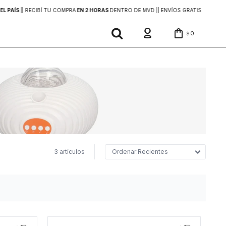
EL PAÍS
|
| RECIBÍ TU COMPRA
EN 2 HORAS
DENTRO DE MVD |
| ENVÍOS GRATIS
EN COMP
0
$
3 artículos
Recientes