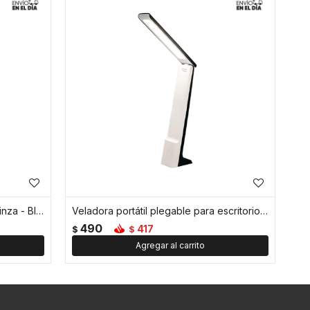
Lámpara de lectura portátil con pinza - Blanco
Veladora portátil plegable para escritorio - Blanco
490
417
$
$