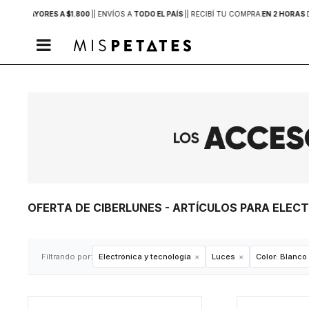
PRAS MAYORES A $1.800
|
| ENVÍOS A
TODO EL PAÍS
|
| RECIBÍ TU COMPRA
EN 2 HORAS

OFERTA DE CIBERLUNES - ARTÍCULOS PARA ELEC
Filtrando por:
Electrónica y tecnología
Luces
Color:
Blanco