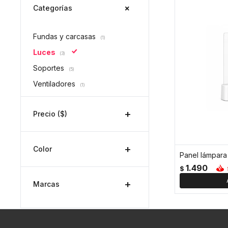
Categorías
Fundas y carcasas
(1)
Luces
(3)
Soportes
(5)
Ventiladores
(1)
Precio
($)
Color
Panel lámpara
1.490
$
Marcas