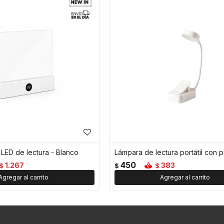
 LED de lectura - Blanco
450
1.267
383
$
$
$